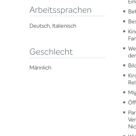
Ein
Arbeitssprachen
Beh
Be
Deutsch, Italienisch
Kin
Fam
Wei
Geschlecht
der
Bi
Männlich
Kir
Rel
Mig
Öff
Par
Ve
Nic