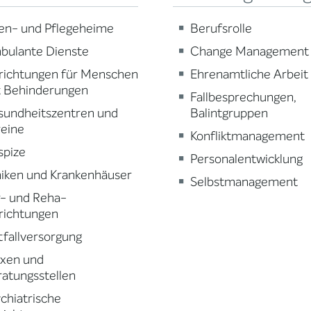
en- und Pflegeheime
Berufsrolle
bulante Dienste
Change Management
richtungen für Menschen
Ehrenamtliche Arbeit
t Behinderungen
Fallbesprechungen,
sundheitszentren und
Balintgruppen
reine
Konfliktmanagement
spize
Personalentwicklung
niken und Krankenhäuser
Selbstmanagement
r- und Reha-
richtungen
fallversorgung
axen und
atungsstellen
chiatrische