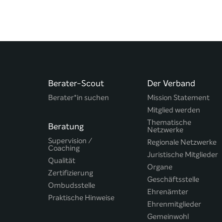
Berater-Scout
Der Verband
Berater*in suchen
Mission Statement
Mitglied werden
Thematische
Beratung
Netzwerke
Supervision /
Regionale Netzwerke
Coaching
Juristische Mitglieder
Qualität
Organe
Zertifizierung
Geschäftsstelle
Ombudsstelle
Ehrenämter
Praktische Hinweise
Ehrenmitglieder
Gemeinwohl