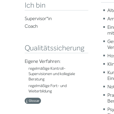
Ich bin
Alt
Supervisor*in
Am
Coach
Ein
mi
Ge
Qualitätssicherung
Ve
Ho
Eigene Verfahren:
Kli
regelmäßige Kontroll-
Ku
Supervisionen und kollegiale
Ein
Beratung
regelmäßige Fort- und
Not
Weiterbildung
Pr
Ber
Glossar
Psy