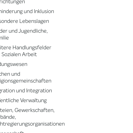
richtungen
inderung und Inklusion
sondere Lebenslagen
der und Jugendliche,
ilie
tere Handlungsfelder
 Sozialen Arbeit
ldungswesen
chen und
igionsgemeinschaften
ration und Integration
entliche Verwaltung
teien, Gewerkschaften,
rbände,
htregierungsorganisationen