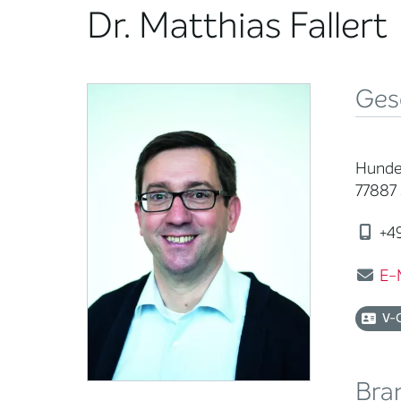
Dr. Matthias Fallert
Ges
Hunde
77887
+49
E-
V-
Bra