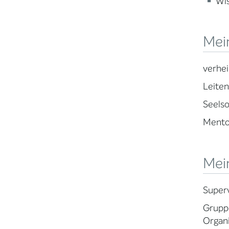
Wi
Mei
verhei
Leite
Seelso
Mento
Mein
Superv
Grupp
Organ