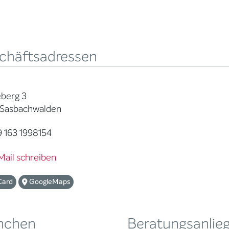
chäftsadressen
berg 3
 Sasbachwalden
 163 1998154
Mail schreiben
Card
GoogleMaps
nchen
Beratungsanlie