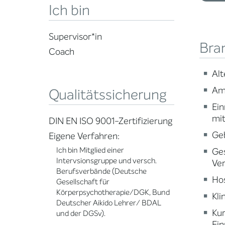
Ich bin
Supervisor*in
Bra
Coach
Alt
Am
Qualitätssicherung
Ein
mi
DIN EN ISO 9001-Zertifizierung
Ge
Eigene Verfahren:
Ich bin Mitglied einer
Ge
Intervsionsgruppe und versch.
Ve
Berufsverbände (Deutsche
Ho
Gesellschaft für
Körperpsychotherapie/DGK, Bund
Kli
Deutscher Aikido Lehrer/ BDAL
Ku
und der DGSv).
Ein