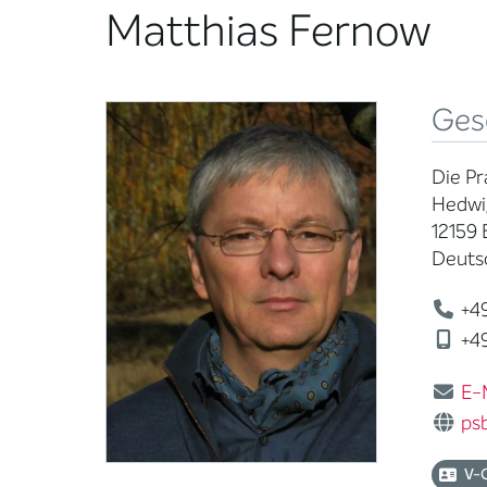
Matthias Fernow
Ges
Die Pr
Hedwi
12159 
Deuts
+49
+49
E-
ps
V-