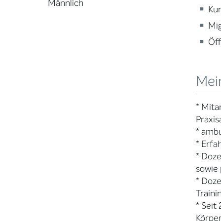
Männlich
Kun
Mig
Öff
Mei
* Mita
Praxis
* amb
* Erfa
* Doze
sowie 
* Doze
Traini
* Seit
Körper