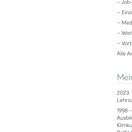
– Job
– Einz
– Medi
– Work
– Vort
Alle A
Mei
2023
Lehrsu
1998 
Ausbil
Klimku