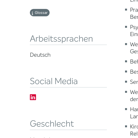
Pr
Glossar
Ber
Psy
Ein
Arbeitssprachen
Wei
Ge
Deutsch
Beh
Be
Social Media
Sen
Wei
der
Ha
Lan
Geschlecht
Kir
Rel