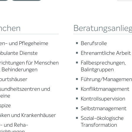
nchen
Beratungsanlie
en- und Pflegeheime
Berufsrolle
bulante Dienste
Ehrenamtliche Arbeit
richtungen für Menschen
Fallbesprechungen,
t Behinderungen
Balintgruppen
burtshäuser
Führung/Managemen
sundheitszentren und
Konfliktmanagement
reine
Kontrollsupervision
spize
Selbstmanagement
niken und Krankenhäuser
Sozial-ökologische
r- und Reha-
Transformation
richtungen