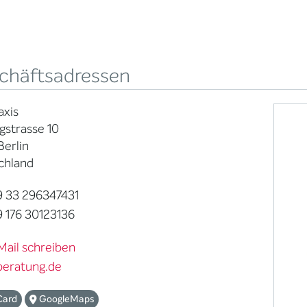
chäftsadressen
axis
gstrasse 10
Berlin
chland
 33 296347431
 176 30123136
Mail schreiben
beratung.de
Card
GoogleMaps