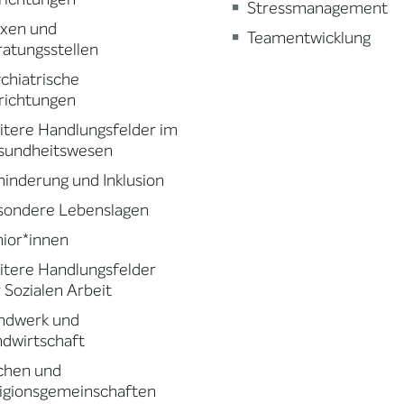
Stressmanagement
axen und
Teamentwicklung
atungsstellen
chiatrische
richtungen
tere Handlungsfelder im
sundheitswesen
inderung und Inklusion
sondere Lebenslagen
ior*innen
tere Handlungsfelder
 Sozialen Arbeit
ndwerk und
dwirtschaft
chen und
igionsgemeinschaften