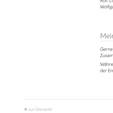
Rolf L
Wolfg
Mei
Gerne 
Zusam
Währen
der En
zur
Übersicht