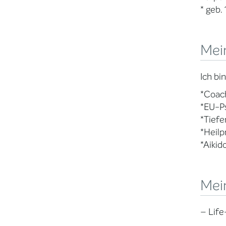
* geb.
Mein
Ich bi
*Coach
*EU-Ps
*Tiefe
*Heilp
*Aikid
Mei
– Lif