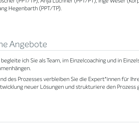
öscher (PPT/TP), Anja Luchner (PPT/PT), Inge Weser (Körp
ang Hegenbarth (PPT/TP).
ne Angebote
begleite ich Sie als Team, im Einzelcoaching und in Einze
menhängen.
d des Prozesses verbleiben Sie die Expert*innen für Ihre
twicklung neuer Lösungen und strukturiere den Prozess