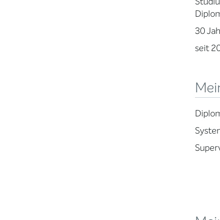
Studiu
Diplo
30 Jah
seit 2
Mein
Diplo
Syste
Superv