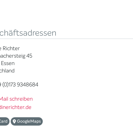
chäftsadressen
 Richter
achersteig 45
 Essen
chland
 (0)173 9348684
Mail schreiben
inerichter.de
Card
GoogleMaps