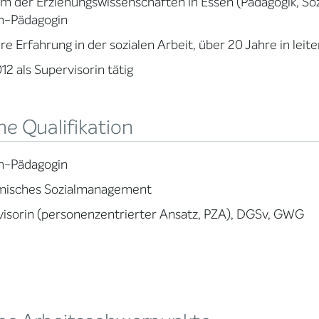
m der Erziehungswissenschaften in Essen (Pädagogik, Soz
m-Pädagogin
re Erfahrung in der sozialen Arbeit, über 20 Jahre in lei
012 als Supervisorin tätig
e Qualifikation
m-Pädagogin
misches Sozialmanagement
isorin (personenzentrierter Ansatz, PZA), DGSv, GWG