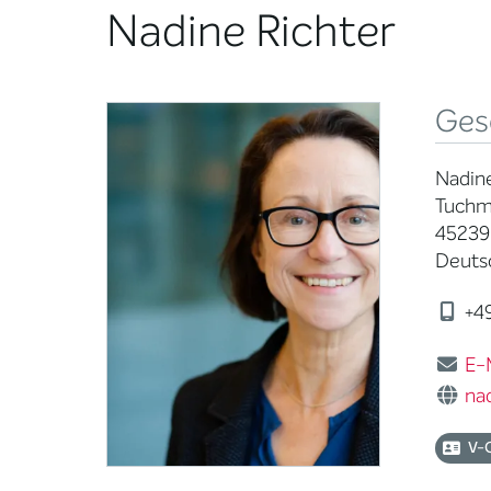
Nadine Richter
Ges
Nadine
Tuchm
45239
Deuts
+49
E-
nad
V-