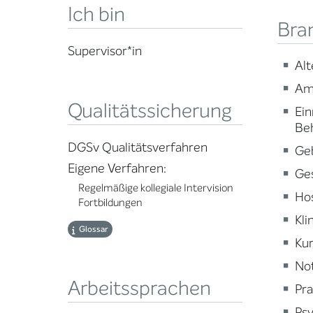
Ich bin
Bra
Supervisor*in
Alt
Am
Qualitätssicherung
Ein
Be
DGSv Qualitätsverfahren
Ge
Eigene Verfahren:
Ge
Regelmäßige kollegiale Intervision
Ho
Fortbildungen
Kli
Glossar
Kur
Not
Arbeitssprachen
Pra
Psy