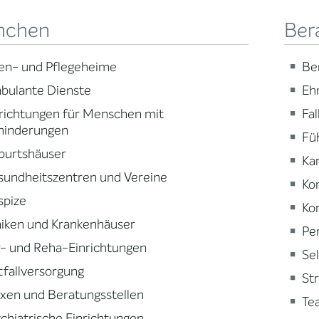
nchen
Ber
en- und Pflegeheime
Be
bulante Dienste
Eh
richtungen für Menschen mit
Fa
hinderungen
Fü
burtshäuser
Ka
sundheitszentren und Vereine
Ko
spize
Ko
niken und Krankenhäuser
Pe
- und Reha-Einrichtungen
Se
fallversorgung
St
xen und Beratungsstellen
Te
chiatrische Einrichtungen