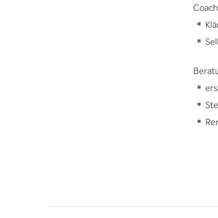
Coachi
Klä
Sel
Berat
ers
Ste
Re