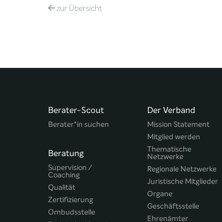
zur
Übersicht
Berater-Scout
Der Verband
Berater*in suchen
Mission Statement
Mitglied werden
Thematische
Beratung
Netzwerke
Supervision /
Regionale Netzwerke
Coaching
Juristische Mitglieder
Qualität
Organe
Zertifizierung
Geschäftsstelle
Ombudsstelle
Ehrenämter