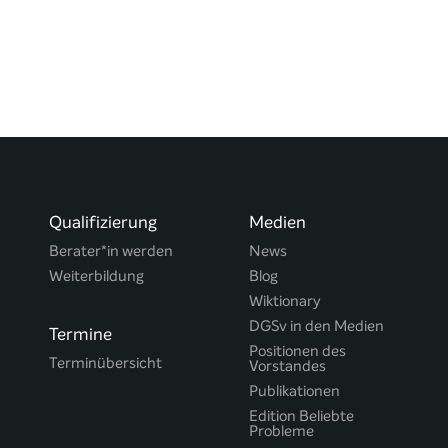
Qualifizierung
Medien
Berater*in werden
News
Weiterbildung
Blog
Wiktionary
DGSv in den Medien
Termine
Positionen des
Terminübersicht
Vorstandes
Publikationen
Edition Beliebte
Probleme