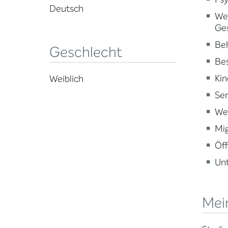
Deutsch
Wei
Ge
Beh
Geschlecht
Be
Kin
Weiblich
Sen
Wei
Mig
Öff
Un
Mei