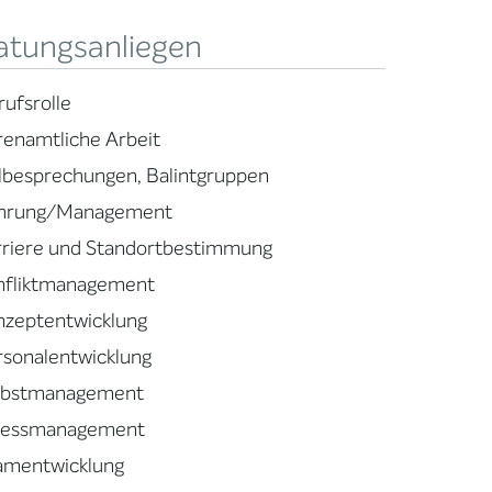
atungsanliegen
rufsrolle
renamtliche Arbeit
llbesprechungen, Balintgruppen
hrung/Management
rriere und Standortbestimmung
nfliktmanagement
nzeptentwicklung
rsonalentwicklung
lbstmanagement
ressmanagement
amentwicklung