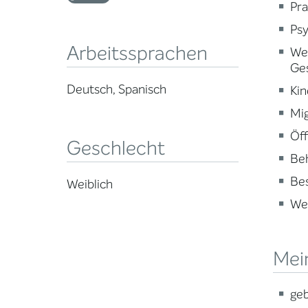
Pra
Psy
Arbeitssprachen
Wei
Ge
Deutsch, Spanisch
Kin
Mig
Öff
Geschlecht
Beh
Be
Weiblich
Wei
Mei
geb