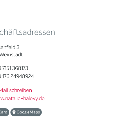
chäftsadressen
enfeld 3
 Weinstadt
 7151 368173
 176 24948924
Mail schreiben
w.natalie-halevy.de
Card
GoogleMaps