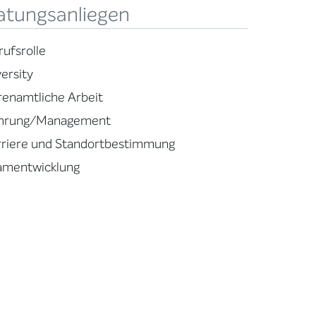
atungsanliegen
rufsrolle
ersity
renamtliche Arbeit
hrung/Management
rriere und Standortbestimmung
amentwicklung