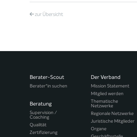
zur
Übersicht
Berater-Scout
Der Verband
Berater*in suchen
Mission Statement
Mitglied werden
Thematische
Beratung
Netzwerke
Supervision /
Regionale Netzwerke
Coaching
Juristische Mitglieder
Qualität
Organe
Zertifizierung
Geschäftsstelle