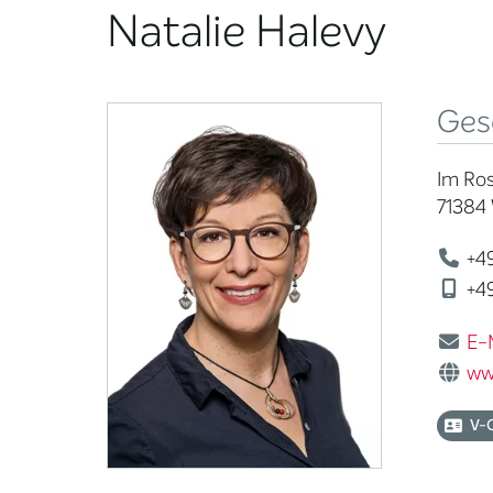
Natalie Halevy
Ges
Im Ros
71384
+49
+49
E-
ww
V-