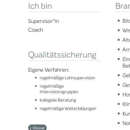
Bra
Ich bin
Bi
Supervisor*in
Coach
Wi
Alt
Am
Qualitätssicherung
Ein
Be
Eigene Verfahren:
Ge
regelmäßige Lehrsupervision
Ge
regelmäßige
Intervisionsgruppen
Ho
kollegiale Beratung
Kli
regelmäßige Weiterbildungen
Kur
Not
Glossar