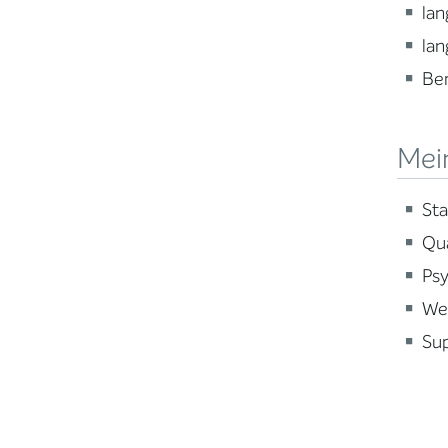
lan
lan
Be
Mein
Sta
Qua
Psy
Wei
Sup