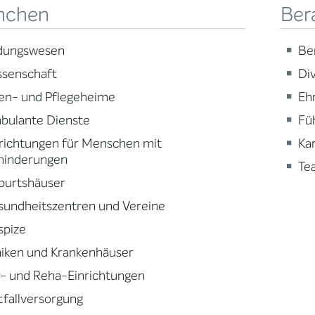
nchen
Ber
ldungswesen
Be
ssenschaft
Div
en- und Pflegeheime
Eh
bulante Dienste
Fü
richtungen für Menschen mit
Ka
hinderungen
Te
burtshäuser
sundheitszentren und Vereine
spize
niken und Krankenhäuser
- und Reha-Einrichtungen
fallversorgung