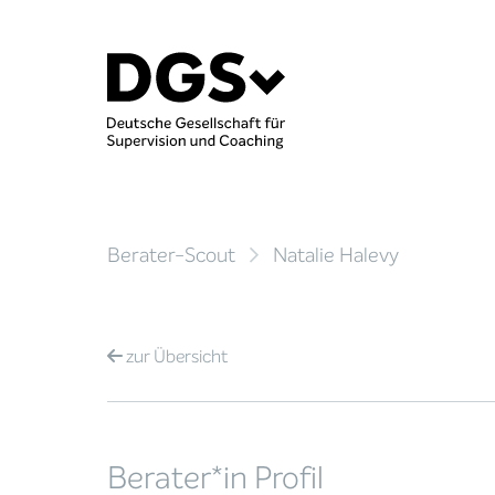
Berater-Scout
Natalie Halevy
zur
Übersicht
Berater*in Profil