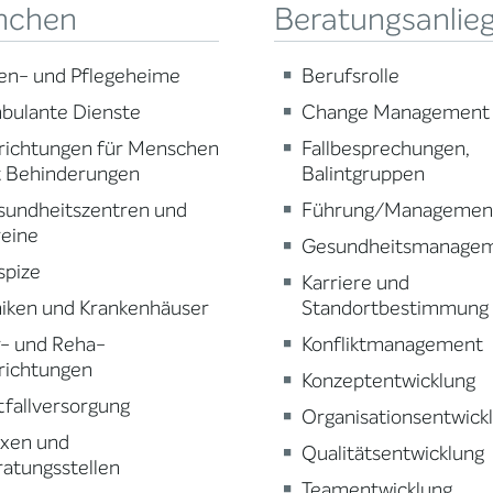
nchen
Beratungsanlie
en- und Pflegeheime
Berufsrolle
bulante Dienste
Change Management
richtungen für Menschen
Fallbesprechungen,
t Behinderungen
Balintgruppen
sundheitszentren und
Führung/Managemen
reine
Gesundheitsmanage
spize
Karriere und
niken und Krankenhäuser
Standortbestimmung
r- und Reha-
Konfliktmanagement
richtungen
Konzeptentwicklung
fallversorgung
Organisationsentwick
axen und
Qualitätsentwicklung
atungsstellen
Teamentwicklung