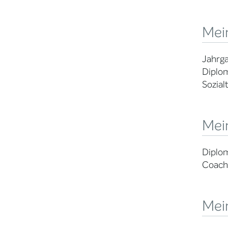
Mei
Jahrga
Diplom
Sozial
Mein
Diplom
Coachi
Mei