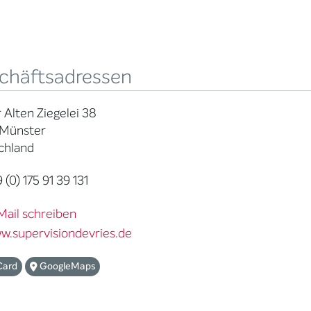
chäftsadressen
 Alten Ziegelei 38
 Münster
chland
 (0) 175 91 39 131
Mail schreiben
w.supervisiondevries.de
Card
GoogleMaps