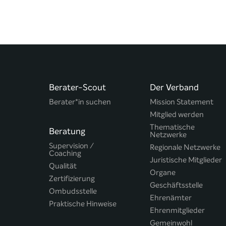
Berater-Scout
Der Verband
Berater*in suchen
Mission Statement
Mitglied werden
Thematische
Beratung
Netzwerke
Supervision /
Regionale Netzwerke
Coaching
Juristische Mitglieder
Qualität
Organe
Zertifizierung
Geschäftsstelle
Ombudsstelle
Ehrenämter
Praktische Hinweise
Ehrenmitglieder
Gemeinwohl