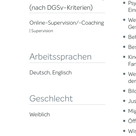
Psy
(nach DGSv-Kriterien)
Ein
Wei
Online-Supervision/-Coaching
Ge
| Super.vision
Beh
Be
Arbeitssprachen
Kin
Fam
Deutsch, Englisch
Wei
der
Bi
Geschlecht
Jus
Mig
Weiblich
Öff
Wi