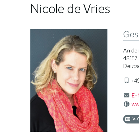
Nicole de Vries
Ges
An der
48157
Deuts
+49
E-
ww
V-