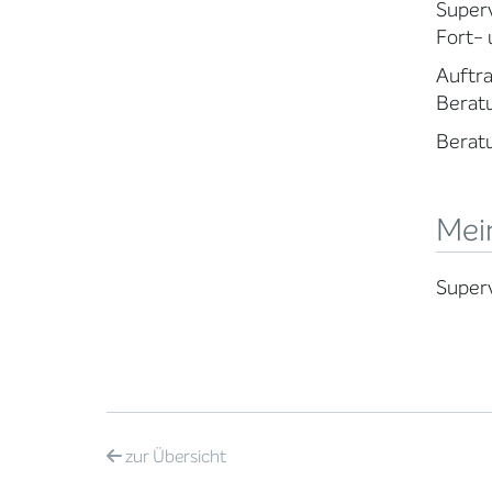
Superv
Fort-
Auftra
Beratu
Beratu
Mei
Superv
zur
Übersicht