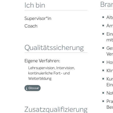
Bra
Ich bin
Alt
Supervisor*in
Am
Coach
Ein
mi
Qualitätssicherung
Ge
Ve
Eigene Verfahren:
Ho
Lehrsupervision, Intervision,
Kli
kontinuierliche Fort- und
Ku
Weiterbildung
Ein
Glossar
Not
Pr
Ber
Zusatzqualifizierung