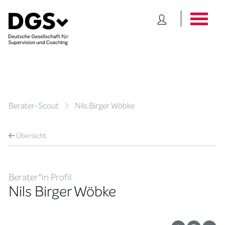
Berater-Scout
Nils Birger Wöbke
Übersicht
Berater*in Profil
Nils Birger Wöbke