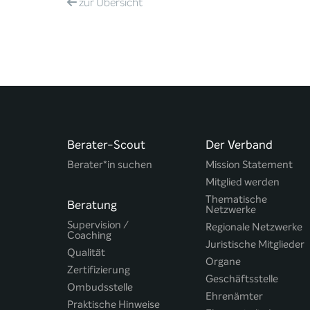
zur
Übersicht
Berater-Scout
Der Verband
Berater*in suchen
Mission Statement
Mitglied werden
Thematische
Beratung
Netzwerke
Supervision /
Regionale Netzwerke
Coaching
Juristische Mitglieder
Qualität
Organe
Zertifizierung
Geschäftsstelle
Ombudsstelle
Ehrenämter
Praktische Hinweise