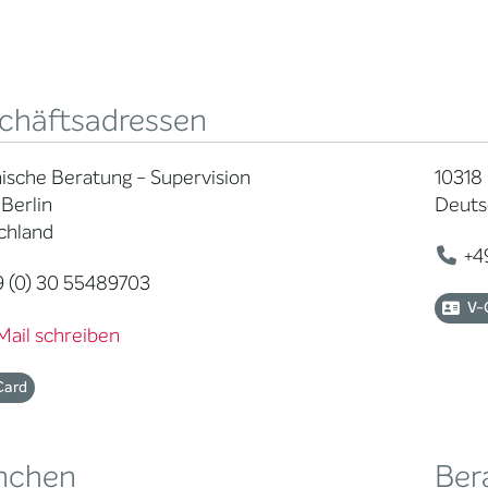
chäftsadressen
ische Beratung - Supervision
10318 
Berlin
Deuts
chland
+49
 (0) 30 55489703
V-
Mail schreiben
Card
nchen
Ber