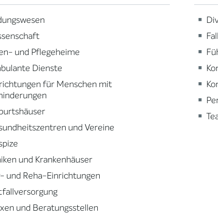
ldungswesen
Div
ssenschaft
Fa
en- und Pflegeheime
Fü
bulante Dienste
Ko
richtungen für Menschen mit
Ko
hinderungen
Pe
burtshäuser
Te
sundheitszentren und Vereine
spize
niken und Krankenhäuser
- und Reha-Einrichtungen
fallversorgung
xen und Beratungsstellen