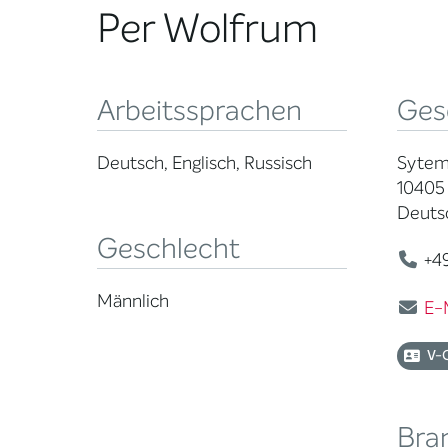
Per Wolfrum
Arbeitssprachen
Ges
Deutsch, Englisch, Russisch
Sytem
10405 
Deuts
Geschlecht
+49
Männlich
E-
V-
Bra