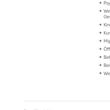
Psy
Wei
Ge
Kin
Kun
Mig
Öff
Beh
Be
Wei