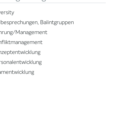
ersity
llbesprechungen, Balintgruppen
hrung/Management
nfliktmanagement
nzeptentwicklung
rsonalentwicklung
amentwicklung