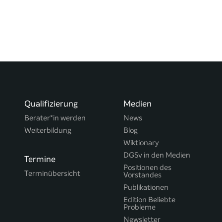
Qualifizierung
Medien
Berater*in werden
News
Weiterbildung
Blog
Wiktionary
DGSv in den Medien
Termine
Positionen des
Terminübersicht
Vorstandes
Publikationen
Edition Beliebte
Probleme
Newsletter