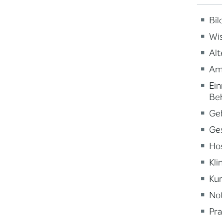
Bi
Wi
Alt
Am
Ein
Be
Ge
Ge
Ho
Kli
Kur
Not
Pra