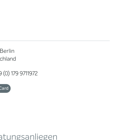
Berlin
chland
 (0) 179 9711972
Card
atungsanliegen