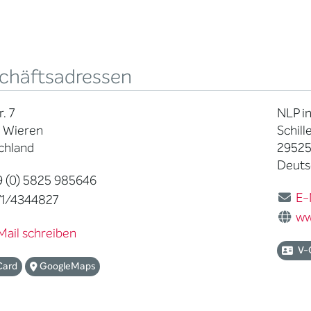
chäftsadressen
. 7
NLP i
 Wieren
Schille
chland
29525
Deuts
 (0) 5825 985646
E-
1/4344827
ww
Mail schreiben
V-
Card
GoogleMaps