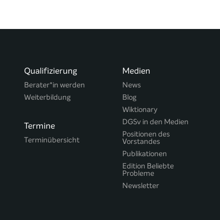
Qualifizierung
Medien
Berater*in werden
News
Weiterbildung
Blog
Wiktionary
DGSv in den Medien
Termine
Positionen des
Terminübersicht
Vorstandes
Publikationen
Edition Beliebte
Probleme
Newsletter