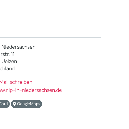
n Niedersachsen
rstr. 11
 Uelzen
chland
Mail schreiben
w.nlp-in-niedersachsen.de
Card
GoogleMaps