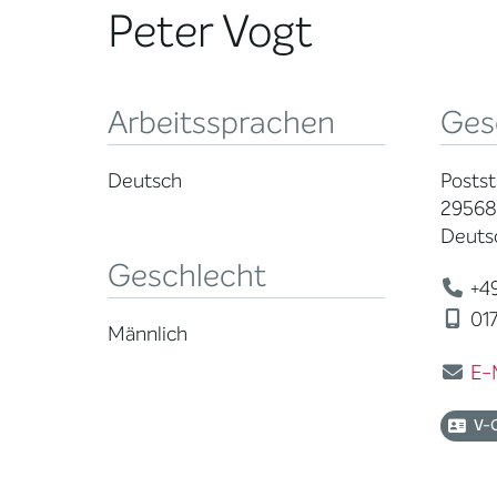
Peter Vogt
Arbeitssprachen
Ges
Deutsch
Poststr
29568
Deuts
Geschlecht
+49
017
Männlich
E-
V-