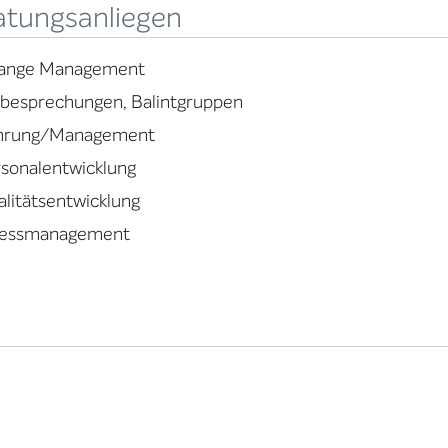
atungsanliegen
ange Management
lbesprechungen, Balintgruppen
hrung/Management
sonalentwicklung
litätsentwicklung
ressmanagement