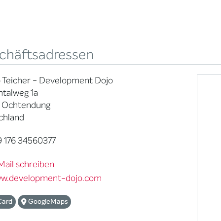
chäftsadressen
p Teicher - Development Dojo
htalweg 1a
 Ochtendung
chland
 176 34560377
Mail schreiben
w.development-dojo.com
Card
GoogleMaps