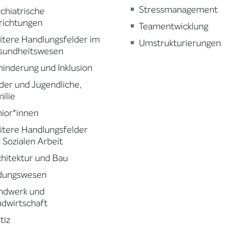
Stressmanagement
chiatrische
richtungen
Teamentwicklung
tere Handlungsfelder im
Umstrukturierungen
sundheitswesen
inderung und Inklusion
der und Jugendliche,
ilie
ior*innen
tere Handlungsfelder
 Sozialen Arbeit
hitektur und Bau
ldungswesen
ndwerk und
dwirtschaft
tiz