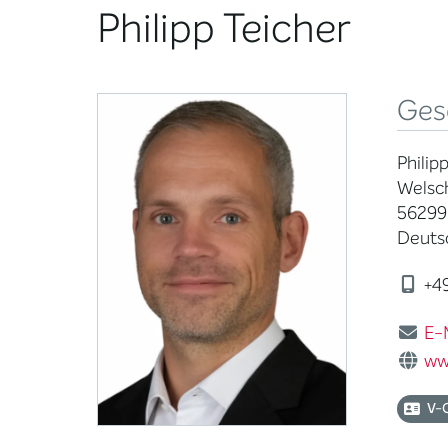
Philipp Teicher
Ges
Philip
Welsc
56299
Deuts
+49
E-
ww
V-