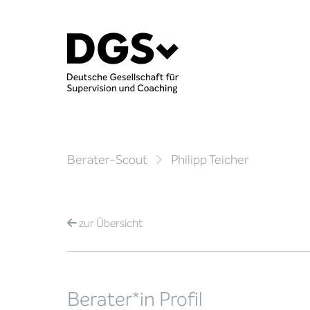
Berater-Scout
Philipp Teicher
zur
Übersicht
Berater*in Profil