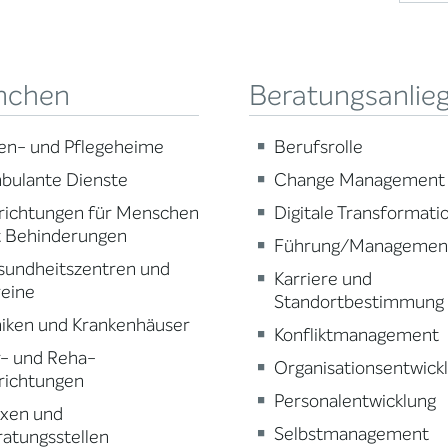
nchen
Beratungsanlie
en- und Pflegeheime
Berufsrolle
bulante Dienste
Change Management
richtungen für Menschen
Digitale Transformatio
t Behinderungen
Führung/Managemen
sundheitszentren und
Karriere und
reine
Standortbestimmung
niken und Krankenhäuser
Konfliktmanagement
r- und Reha-
Organisationsentwick
richtungen
Personalentwicklung
axen und
Selbstmanagement
atungsstellen