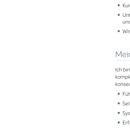
Kun
Un
und
Wi
Mei
Ich bi
komple
konseq
Fü
Sei
Sys
Erf