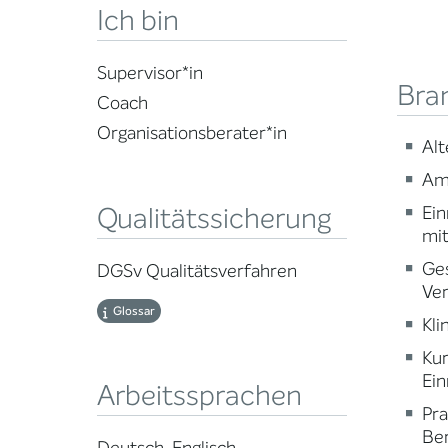
Ich bin
Supervisor*in
Bra
Coach
Organisationsberater*in
Alt
Am
Qualitätssicherung
Ein
mi
Ge
DGSv Qualitätsverfahren
Ve
Glossar
Kli
Ku
Ein
Arbeitssprachen
Pr
Ber