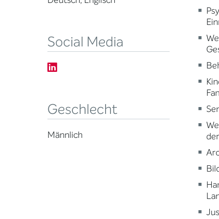
Deutsch, Englisch
Psy
Ein
Wei
Social Media
Ge
Beh
Kin
Fam
Geschlecht
Sen
Wei
Männlich
der
Arc
Bi
Ha
Lan
Jus