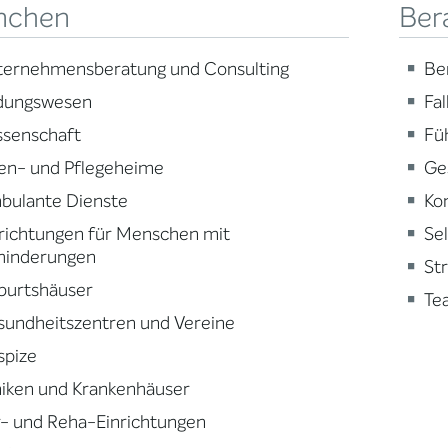
nchen
Ber
ternehmensberatung und Consulting
Be
ldungswesen
Fa
ssenschaft
Fü
en- und Pflegeheime
Ge
bulante Dienste
Ko
richtungen für Menschen mit
Se
hinderungen
St
burtshäuser
Te
sundheitszentren und Vereine
spize
niken und Krankenhäuser
- und Reha-Einrichtungen