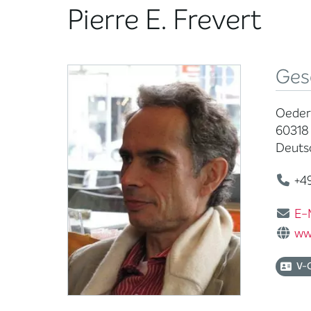
Pierre E. Frevert
Ges
Oeder
60318
Deuts
+49
E-
ww
V-