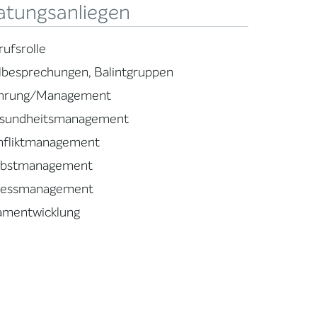
atungsanliegen
rufsrolle
llbesprechungen, Balintgruppen
hrung/Management
sundheitsmanagement
nfliktmanagement
lbstmanagement
ressmanagement
amentwicklung