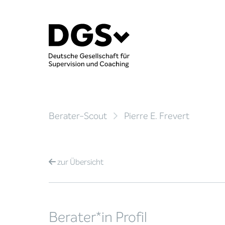
Berater-Scout
Pierre E. Frevert
zur
Übersicht
Berater*in Profil