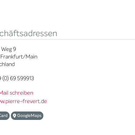
chäftsadressen
 Weg 9
 Frankfurt/Main
chland
 (0) 69 599913
Mail schreiben
w.pierre-frevert.de
Card
GoogleMaps