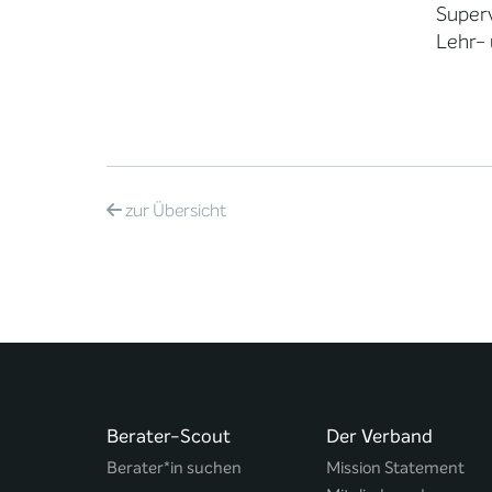
Superv
Lehr- 
zur
Übersicht
Berater-Scout
Der Verband
Berater*in suchen
Mission Statement