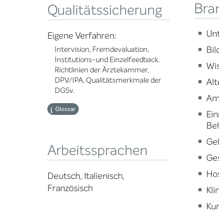
Bra
Qualitätssicherung
Un
Eigene Verfahren:
Bi
Intervision, Fremdevaluation,
Institutions-und Einzelfeedback.
Wi
Richtlinien der Ärztekammer,
DPV/IPA, Qualitätsmerkmale der
Alt
DGSv.
Am
Glossar
Ein
Be
Ge
Arbeitssprachen
Ge
Ho
Deutsch, Italienisch,
Französisch
Kli
Kur