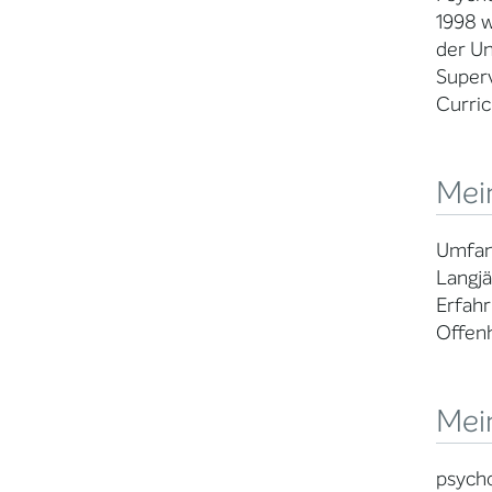
1998 w
der Un
Superv
Curri
Mein
Umfan
Langjä
Erfahr
Offenh
Mei
psycho