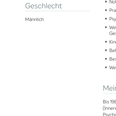
Not
Geschlecht
Pra
Psy
Männlich
Wei
Ge
Kin
Beh
Be
Wei
Mei
Bis 19
(Inner
Psycho