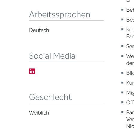
Ein
Beh
Arbeitssprachen
Be
Kin
Deutsch
Fam
Sen
Social Media
Wei
der
Bi
Kun
Mig
Geschlecht
Öff
Par
Weiblich
Ve
Nic