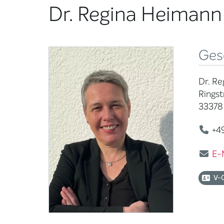
Dr. Regina Heimann
Ges
Dr. R
Ringst
33378
+49
E-
V-