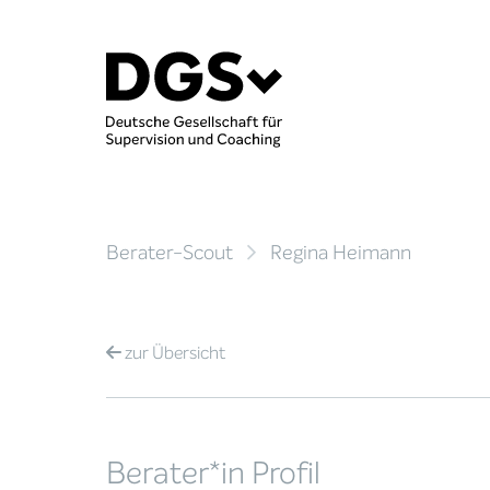
Berater-Scout
Regina Heimann
zur
Übersicht
Berater*in Profil