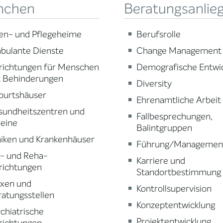
nchen
Beratungsanlie
en- und Pflegeheime
Berufsrolle
bulante Dienste
Change Management
richtungen für Menschen
Demografische Entwi
t Behinderungen
Diversity
burtshäuser
Ehrenamtliche Arbeit
sundheitszentren und
Fallbesprechungen,
reine
Balintgruppen
niken und Krankenhäuser
Führung/Managemen
r- und Reha-
Karriere und
richtungen
Standortbestimmung
axen und
Kontrollsupervision
atungsstellen
Konzeptentwicklung
chiatrische
Projektentwicklung