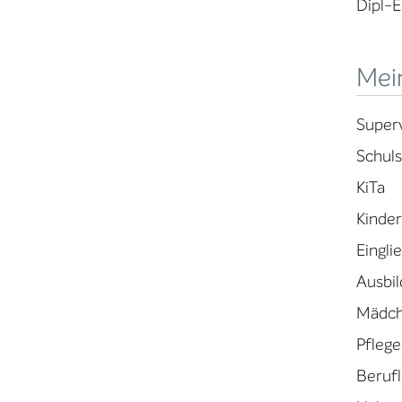
Dipl-E
Mei
Superv
Schuls
KiTa
Kinder
Eingli
Ausbil
Mädch
Pflege
Berufl