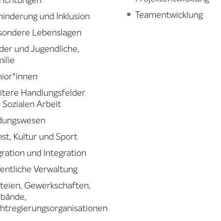
richtungen
Teamentwicklung
inderung und Inklusion
sondere Lebenslagen
der und Jugendliche,
ilie
ior*innen
tere Handlungsfelder
 Sozialen Arbeit
ldungswesen
st, Kultur und Sport
ration und Integration
entliche Verwaltung
teien, Gewerkschaften,
rbände,
htregierungsorganisationen