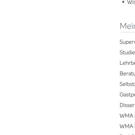
Wi
Mei
Super
Studie
Lehrbe
Beratu
Selbst
Gastpr
Disser
WMA F
WMA M