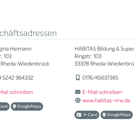
chäftsadressen
egina Heimann
HABITAS Bildung & Super
r. 103
Ringstr. 103
 Rheda-Wiedenbrück
33378 Rheda-Wiedenbrü
 5242 964332
0176/45637365
Mail schreiben
E-Mail schreiben
www.habitas-nrw.de
Card
GoogleMaps
V-Card
GoogleMaps