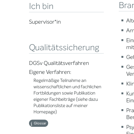
Bra
Ich bin
Alt
Supervisor*in
Am
Ein
Qualitätssicherung
mi
Ge
DGSv Qualitätsverfahren
Ge
Eigene Verfahren:
Ve
Regelmäßige Teilnahme an
Kli
wissenschaftlichen und fachlichen
Ku
Fortbildungen sowie Publikation
eigener Fachbeiträge (siehe dazu
Ein
Publikationsliste auf meiner
Pr
Homepage)
Ber
Glossar
Psy