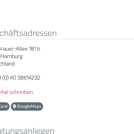
chäftsadressen
auer-Allee 181 b
 Hamburg
chland
 (0) 40 38614232
Mail schreiben
Card
GoogleMaps
atungsanliegen