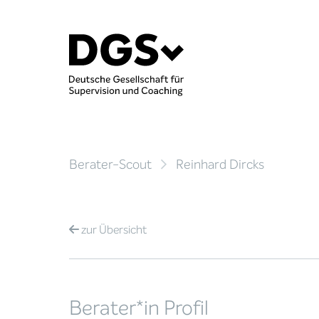
Berater-Scout
Reinhard Dircks
zur
Übersicht
Berater*in Profil