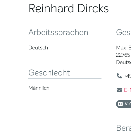
Reinhard Dircks
Arbeitssprachen
Ges
Deutsch
Max-Br
22765
Deuts
Geschlecht
+49
Männlich
E-
V-
Ber