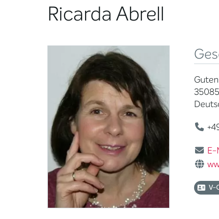
Ricarda Abrell
Ges
Gutenb
35085
Deuts
+49
E-
ww
V-