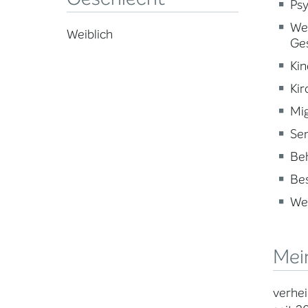
Psy
Wei
Weiblich
Ge
Kin
Kir
Mig
Sen
Beh
Be
Wei
Mei
verhei