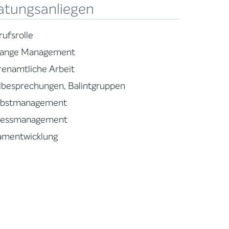
atungsanliegen
rufsrolle
ange Management
renamtliche Arbeit
llbesprechungen, Balintgruppen
lbstmanagement
ressmanagement
amentwicklung