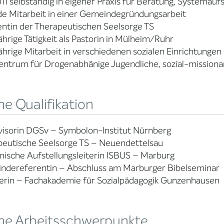
011 selbständig in eigener Praxis für Beratung, Systemauf
de Mitarbeit in einer Gemeindegründungsarbeit
ntin der Therapeutischen Seelsorge TS
hrige Tätigkeit als Pastorin in Mülheim/Ruhr
hrige Mitarbeit in verschiedenen sozialen Einrichtungen
ntrum für Drogenabhänige Jugendliche, sozial-missionari
e Qualifikation
visorin DGSv – Symbolon-Institut Nürnberg
peutische Seelsorge TS – Neuendettelsau
ische Aufstellungsleiterin ISBUS – Marburg
ndereferentin – Abschluss am Marburger Bibelseminar
erin – Fachakademie für Sozialpädagogik Gunzenhausen
ne Arbeitsschwerpunkte