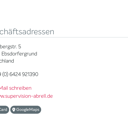
chäftsadressen
ergstr. 5
 Ebsdorfergrund
chland
 (0) 6424 921390
Mail schreiben
w.supervision-abrell.de
Card
GoogleMaps