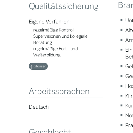
Bra
Qualitätssicherung
Un
Eigene Verfahren:
Alt
regelmäßige Kontroll-
Supervisionen und kollegiale
Am
Beratung
regelmäßige Fort- und
Ein
Weiterbildung
Be
Ge
Glossar
Ge
Ho
Arbeitssprachen
Kli
Kur
Deutsch
Not
Pra
Geschlecht