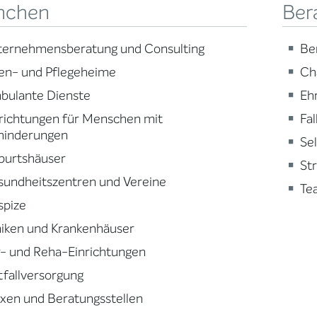
nchen
Ber
ternehmensberatung und Consulting
Be
en- und Pflegeheime
Ch
bulante Dienste
Eh
richtungen für Menschen mit
Fa
hinderungen
Se
burtshäuser
St
sundheitszentren und Vereine
Te
spize
niken und Krankenhäuser
- und Reha-Einrichtungen
fallversorgung
xen und Beratungsstellen