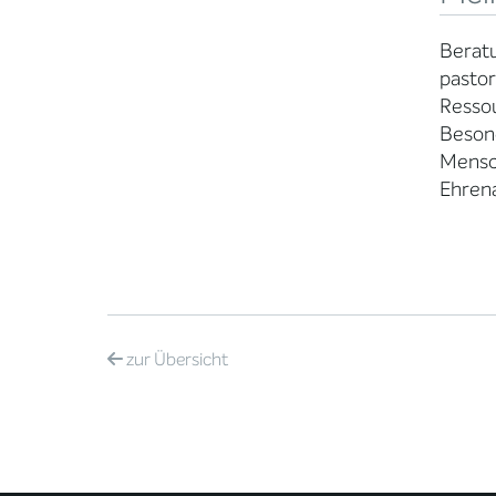
Beratu
pastor
Resso
Besond
Mensch
Ehrena
zur
Übersicht