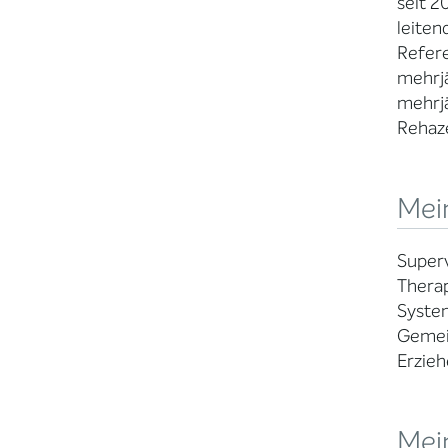
seit 2
leiten
Refere
mehrjä
mehrjä
Rehaze
Mein
Super
Thera
System
Gemei
Erzieh
Mei