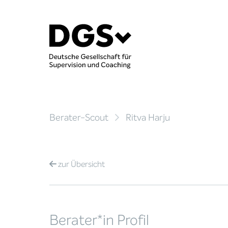
Berater-Scout
Ritva Harju
zur
Übersicht
Berater*in Profil