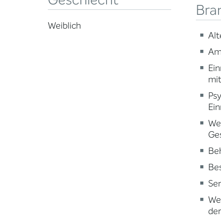
Geschlecht
Bra
Weiblich
Alt
Am
Ein
mi
Psy
Ein
Wei
Ge
Beh
Be
Sen
Wei
der