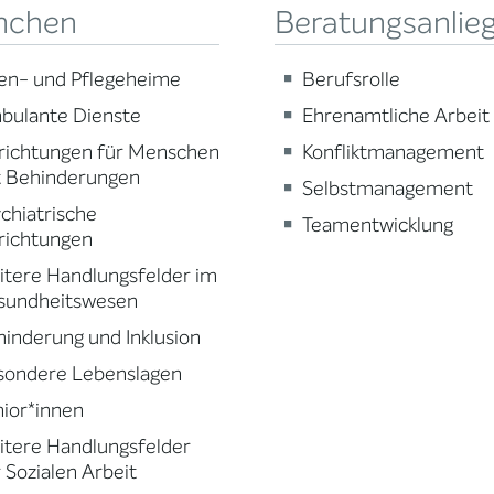
nchen
Beratungsanlie
en- und Pflegeheime
Berufsrolle
bulante Dienste
Ehrenamtliche Arbeit
richtungen für Menschen
Konfliktmanagement
t Behinderungen
Selbstmanagement
chiatrische
Teamentwicklung
richtungen
tere Handlungsfelder im
sundheitswesen
inderung und Inklusion
sondere Lebenslagen
ior*innen
tere Handlungsfelder
 Sozialen Arbeit