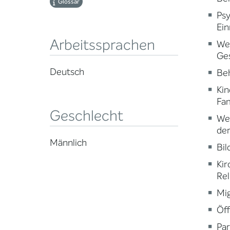
Glossar
Psy
Ein
Arbeitssprachen
Wei
Ge
Deutsch
Beh
Kin
Fam
Geschlecht
Wei
der
Männlich
Bi
Kir
Rel
Mig
Öff
Par