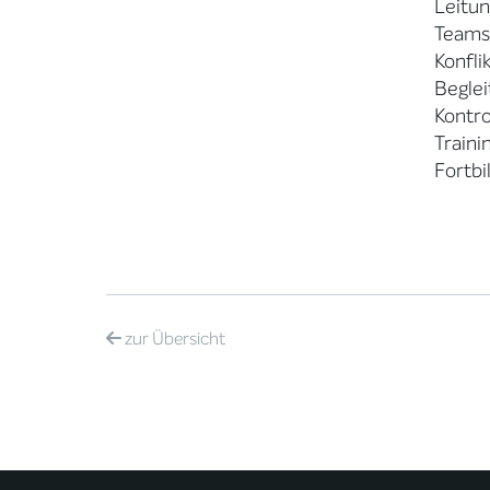
Leitu
Teams
Konfli
Begle
Kontro
Traini
Fortb
zur
Übersicht