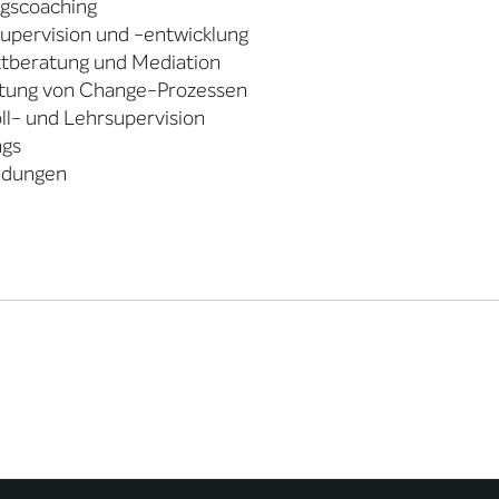
ngscoaching
upervision und -entwicklung
ktberatung und Mediation
itung von Change-Prozessen
ll- und Lehrsupervision
ngs
ildungen