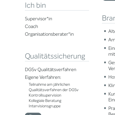
Ich bin
Bra
Supervisor*in
Coach
Alt
Organisationsberater*in
Am
Ein
mi
Qualitätssicherung
Ge
Ve
DGSv Qualitätsverfahren
Ho
Eigene Verfahren:
Teilnahme am jährlichen
Kli
Qualitätsverfahren der DGSv
Ku
Kontrollsupervision
Ein
Kollegiale Beratung
Intervisionsgruppe
Pr
Ber