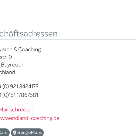
chäftsadressen
ision & Coaching
tr. 9
 Bayreuth
chland
 (0) 921 3424173
 (0)151 17867581
Mail schreiben
w.wendland-coaching.de
Card
GoogleMaps