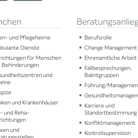
nchen
Beratungsanlie
en- und Pflegeheime
Berufsrolle
bulante Dienste
Change Management
richtungen für Menschen
Ehrenamtliche Arbeit
t Behinderungen
Fallbesprechungen,
sundheitszentren und
Balintgruppen
reine
Führung/Managemen
spize
Gesundheitsmanage
niken und Krankenhäuser
Karriere und
r- und Reha-
Standortbestimmung
richtungen
Konfliktmanagement
axen und
Kontrollsupervision
atungsstellen