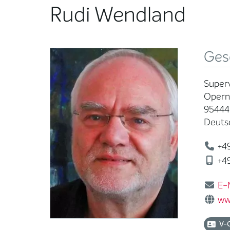
Rudi Wendland
Ges
Superv
Operns
95444
Deuts
+49
+49
E-
ww
V-