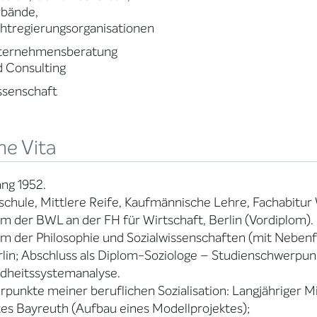
rbände,
htregierungsorganisationen
ternehmensberatung
 Consulting
ssenschaft
ne Vita
ng 1952.
chule, Mittlere Reife, Kaufmännische Lehre, Fachabitur 
m der BWL an der FH für Wirtschaft, Berlin (Vordiplom).
m der Philosophie und Sozialwissenschaften (mit Neben
lin; Abschluss als Diplom-Soziologe – Studienschwerpun
dheitssystemanalyse.
punkte meiner beruflichen Sozialisation: Langjähriger Mi
es Bayreuth (Aufbau eines Modellprojektes);