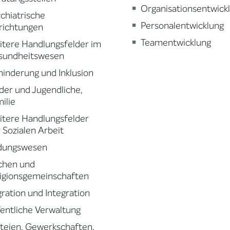
Organisationsentwick
chiatrische
Personalentwicklung
richtungen
Teamentwicklung
tere Handlungsfelder im
sundheitswesen
inderung und Inklusion
der und Jugendliche,
ilie
tere Handlungsfelder
 Sozialen Arbeit
ldungswesen
chen und
igionsgemeinschaften
ration und Integration
entliche Verwaltung
teien, Gewerkschaften,