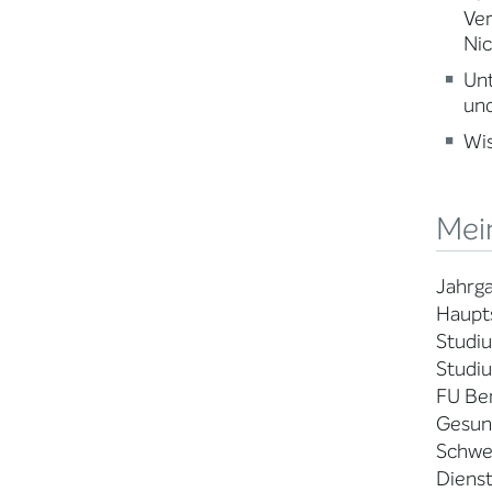
Ve
Nic
Un
und
Wi
Mei
Jahrga
Haupts
Studiu
Studiu
FU Ber
Gesun
Schwer
Dienst