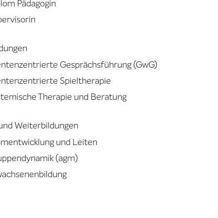
plom Pädagogin
ervisorin
ldungen
entenzentrierte Gesprächsführung (GwG)
entenzentrierte Spieltherapie
temische Therapie und Beratung
und Weiterbildungen
amentwicklung und Leiten
uppendynamik (agm)
wachsenenbildung