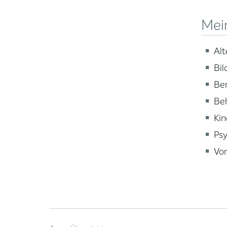
Mei
Alt
Bil
Ber
Beh
Kin
Psy
Vor