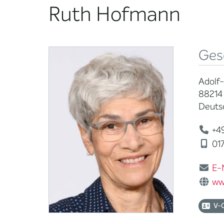
Ruth Hofmann
Ges
Adolf-
88214
Deuts
+49
01
E-
ww
V-