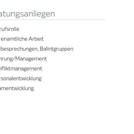
atungsanliegen
rufsrolle
renamtliche Arbeit
llbesprechungen, Balintgruppen
hrung/Management
nfliktmanagement
rsonalentwicklung
amentwicklung