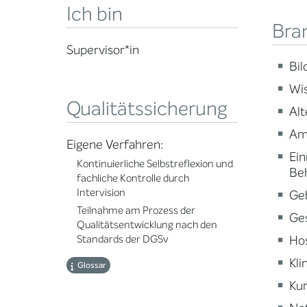
Ich bin
Bra
Supervisor*in
Bi
Wi
Qualitätssicherung
Alt
Am
Eigene Verfahren:
Ein
Kontinuierliche Selbstreflexion und
Be
fachliche Kontrolle durch
Intervision
Ge
Teilnahme am Prozess der
Ge
Qualitätsentwicklung nach den
Ho
Standards der DGSv
Kli
Glossar
Kur