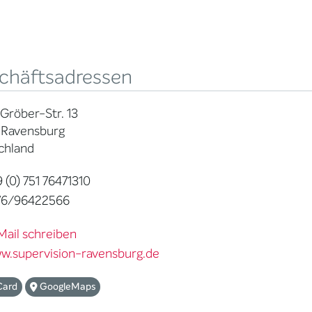
chäftsadressen
Gröber-Str. 13
 Ravensburg
chland
 (0) 751 76471310
76/96422566
Mail schreiben
w.supervision-ravensburg.de
Card
GoogleMaps