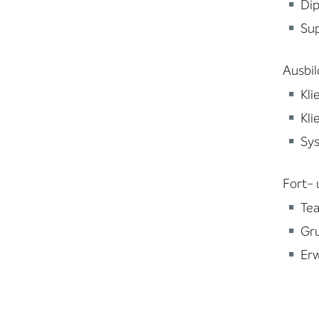
Di
Sup
Ausbi
Kli
Kli
Sys
Fort- 
Te
Gr
Er