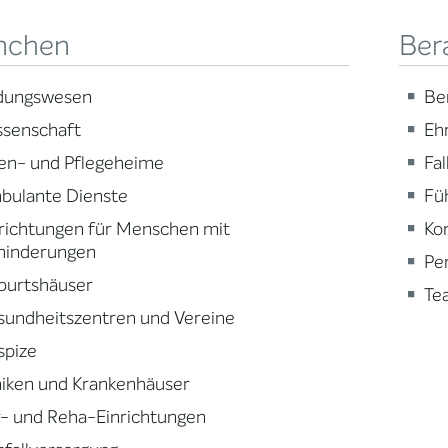
nchen
Ber
ldungswesen
Be
ssenschaft
Eh
en- und Pflegeheime
Fa
bulante Dienste
Fü
richtungen für Menschen mit
Ko
hinderungen
Pe
burtshäuser
Te
sundheitszentren und Vereine
spize
niken und Krankenhäuser
- und Reha-Einrichtungen