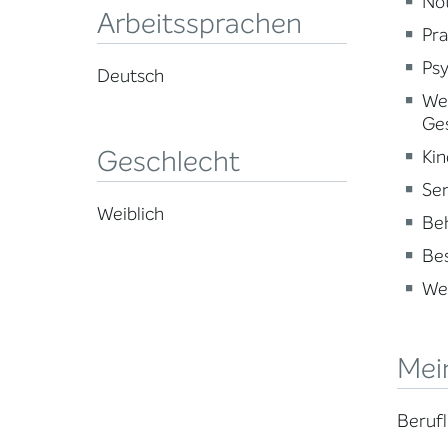
Not
Arbeitssprachen
Pra
Psy
Deutsch
Wei
Ge
Geschlecht
Kin
Sen
Weiblich
Beh
Be
Wei
Mein
Berufl