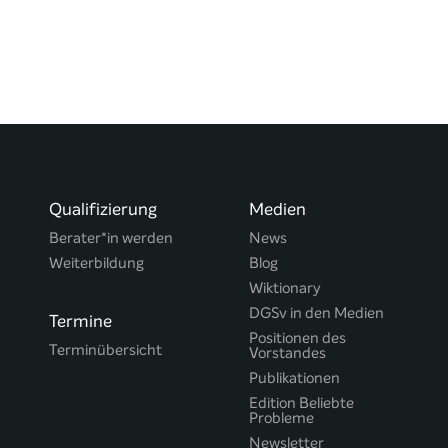
Qualifizierung
Medien
Berater*in werden
News
Weiterbildung
Blog
Wiktionary
DGSv in den Medien
Termine
Positionen des
Terminübersicht
Vorstandes
Publikationen
Edition Beliebte
Probleme
Newsletter