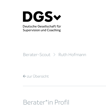
Berater-Scout
Ruth Hofmann
zur
Übersicht
Berater*in Profil