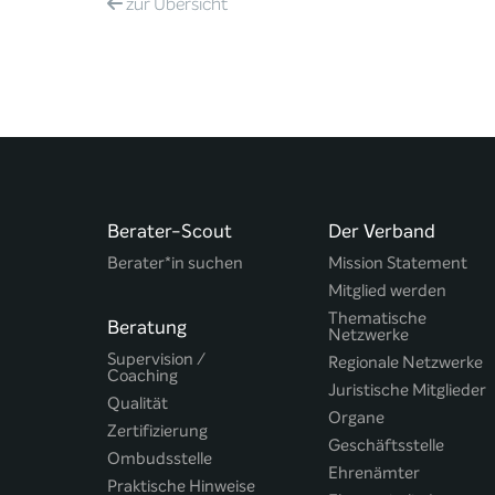
zur
Übersicht
Berater-Scout
Der Verband
Berater*in suchen
Mission Statement
Mitglied werden
Thematische
Beratung
Netzwerke
Supervision /
Regionale Netzwerke
Coaching
Juristische Mitglieder
Qualität
Organe
Zertifizierung
Geschäftsstelle
Ombudsstelle
Ehrenämter
Praktische Hinweise