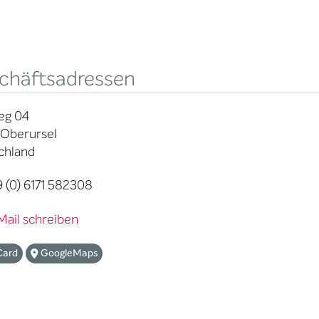
chäftsadressen
eg 04
 Oberursel
chland
 (0) 6171 582308
Mail schreiben
Card
GoogleMaps