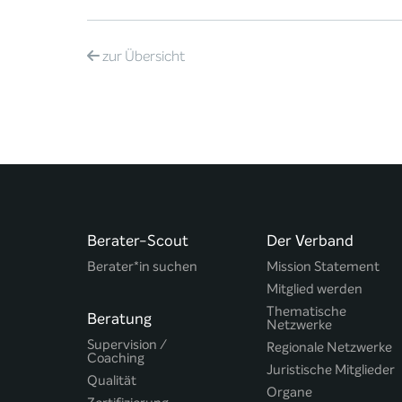
zur
Übersicht
Berater-Scout
Der Verband
Berater*in suchen
Mission Statement
Mitglied werden
Thematische
Beratung
Netzwerke
Supervision /
Regionale Netzwerke
Coaching
Juristische Mitglieder
Qualität
Organe