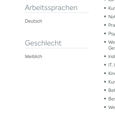
Arbeitssprachen
Kur
Not
Deutsch
Pra
Psy
Geschlecht
Wei
Ge
Ind
Weiblich
IT,
Kin
Kun
Beh
Be
Wei