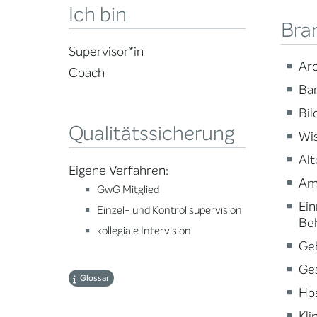
Ich bin
Bra
Supervisor*in
Arc
Coach
Ba
Bi
Qualitätssicherung
Wi
Alt
Eigene Verfahren:
Am
GwG Mitglied
Ein
Einzel- und Kontrollsupervision
Be
kollegiale Intervision
Ge
Ge
Glossar
Ho
Kli