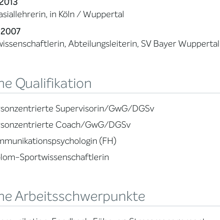
2013
iallehrerin, in Köln / Wuppertal
-2007
issenschaftlerin, Abteilungsleiterin, SV Bayer Wuppertal 
e Qualifikation
rsonzentrierte Supervisorin/GwG/DGSv
rsonzentrierte Coach/GwG/DGSv
mmunikationspsychologin (FH)
lom-Sportwissenschaftlerin
ne Arbeitsschwerpunkte