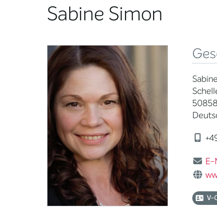
Sabine Simon
Ges
Sabine
Schell
50858
Deuts
+49
E-
ww
V-