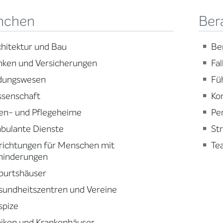
nchen
Ber
hitektur und Bau
Be
nken und Versicherungen
Fa
ldungswesen
Fü
ssenschaft
Ko
en- und Pflegeheime
Pe
bulante Dienste
St
richtungen für Menschen mit
Te
hinderungen
burtshäuser
sundheitszentren und Vereine
spize
niken und Krankenhäuser