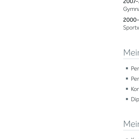
2007-
Gymnas
2000
Sportw
Mein
Pe
Pe
Ko
Dip
Mei