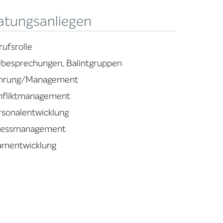
atungsanliegen
rufsrolle
llbesprechungen, Balintgruppen
hrung/Management
nfliktmanagement
rsonalentwicklung
ressmanagement
amentwicklung