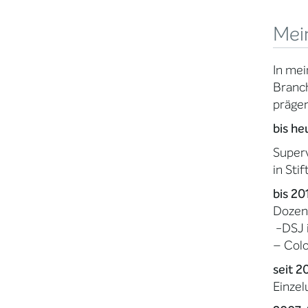
Mei
In mei
Branch
prägen
bis he
Superv
in Sti
bis 2
Dozent
-DSJ 
– Col
seit 2
Einzel