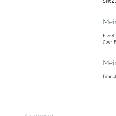
Seit 2
Mein
Erzieh
über 1
Mei
Branch