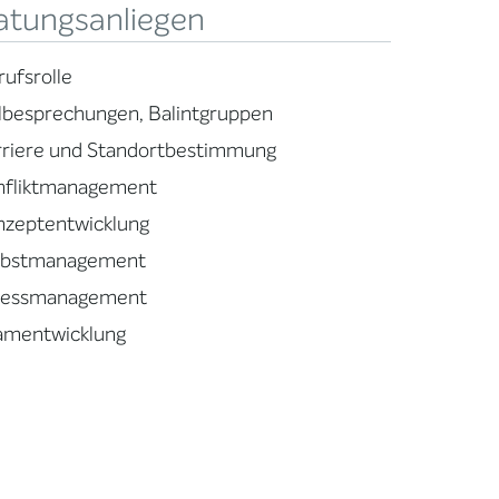
atungsanliegen
rufsrolle
llbesprechungen, Balintgruppen
rriere und Standortbestimmung
nfliktmanagement
nzeptentwicklung
lbstmanagement
ressmanagement
amentwicklung