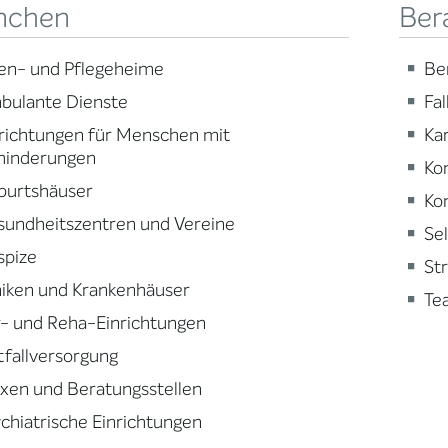
nchen
Ber
en- und Pflegeheime
Be
bulante Dienste
Fa
richtungen für Menschen mit
Ka
hinderungen
Ko
burtshäuser
Ko
sundheitszentren und Vereine
Se
spize
St
niken und Krankenhäuser
Te
- und Reha-Einrichtungen
fallversorgung
xen und Beratungsstellen
chiatrische Einrichtungen