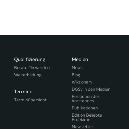
Qualifizierung
Medien
Berater*in werden
News
Weiterbildung
Blog
Wiktionary
DGSv in den Medien
Termine
Positionen des
Terminübersicht
Vorstandes
Publikationen
Edition Beliebte
Probleme
Newsletter