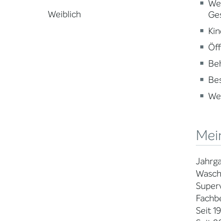
Wei
Weiblich
Ge
Kin
Öff
Beh
Be
Wei
Mei
Jahrg
Wasche
Superv
Fachbe
Seit 1