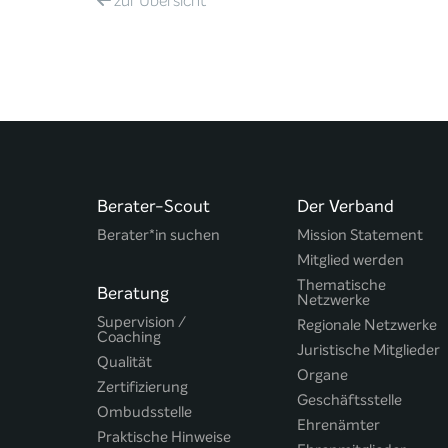
zur
Übersicht
Berater-Scout
Der Verband
Berater*in suchen
Mission Statement
Mitglied werden
Thematische
Beratung
Netzwerke
Supervision /
Regionale Netzwerke
Coaching
Juristische Mitglieder
Qualität
Organe
Zertifizierung
Geschäftsstelle
Ombudsstelle
Ehrenämter
Praktische Hinweise