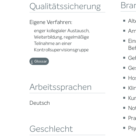
Bra
Qualitätssicherung
Alt
Eigene Verfahren:
Am
enger kollegialer Austausch,
Weiterbildung, regelmäßige
Ein
Teilnahme an einer
Be
Kontrollsupervisionsgruppe
Ge
Glossar
Ge
Ho
Arbeitssprachen
Kli
Kur
Deutsch
Not
Pra
Geschlecht
Psy