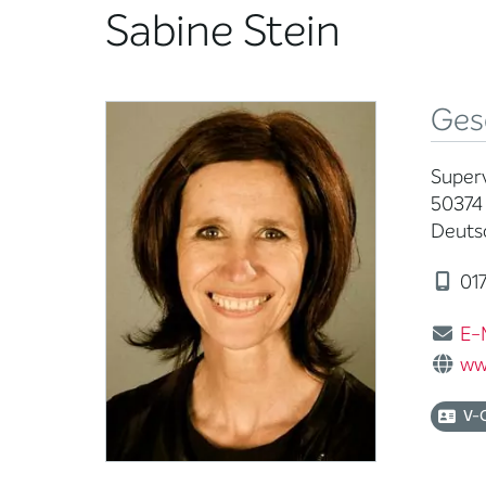
Sabine Stein
Ges
Superv
50374 
Deuts
017
E-
ww
V-