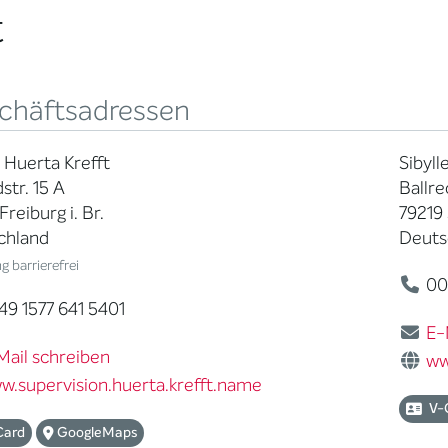
t
chäftsadressen
e Huerta Krefft
Sibyll
str. 15 A
Ballre
Freiburg i. Br.
79219
chland
Deuts
 barrierefrei
004
9 1577 641 5401
E-
Mail schreiben
ww
w.supervision.huerta.krefft.name
V-
Card
GoogleMaps