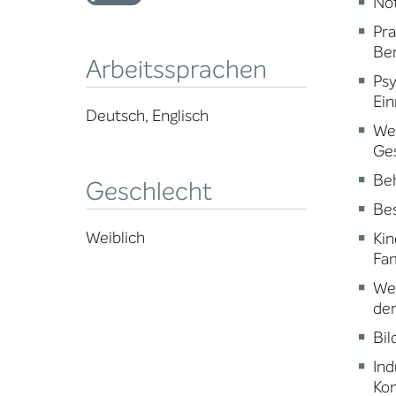
Not
Pr
Ber
Arbeitssprachen
Psy
Ein
Deutsch, Englisch
Wei
Ge
Beh
Geschlecht
Be
Weiblich
Kin
Fam
Wei
der
Bi
Ind
Ko