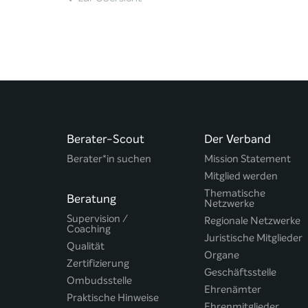
Berater-Scout
Der Verband
Berater*in suchen
Mission Statement
Mitglied werden
Thematische
Beratung
Netzwerke
Supervision /
Regionale Netzwerke
Coaching
Juristische Mitglieder
Qualität
Organe
Zertifizierung
Geschäftsstelle
Ombudsstelle
Ehrenämter
Praktische Hinweise
Ehrenmitglieder