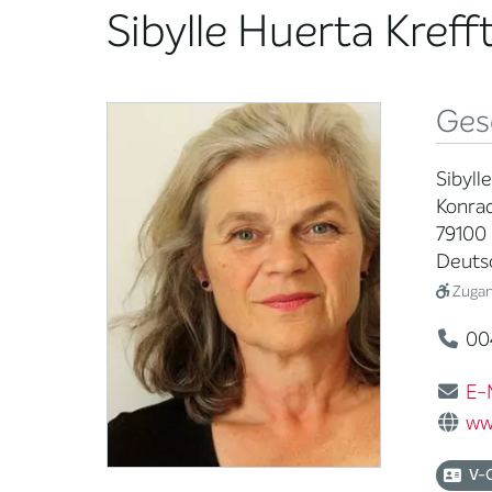
Sibylle Huerta Kreff
Ges
Sibyll
Konrad
79100 
Deuts
Zugang
004
E-
ww
V-