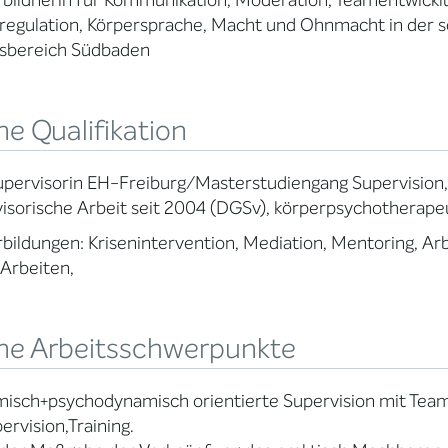
bildnerin für Kommunikation, Moderation, Teamentwicklu
regulation, Körpersprache, Macht und Ohnmacht in der s
tsbereich Südbaden
e Qualifikation
pervisorin EH-Freiburg/Masterstudiengang Supervision,
isorische Arbeit seit 2004 (DGSv), körperpsychotherapeut
bildungen: Krisenintervention, Mediation, Mentoring, Ar
 Arbeiten,
ne Arbeitsschwerpunkte
isch+psychodynamisch orientierte Supervision mit Team
pervision,Training.