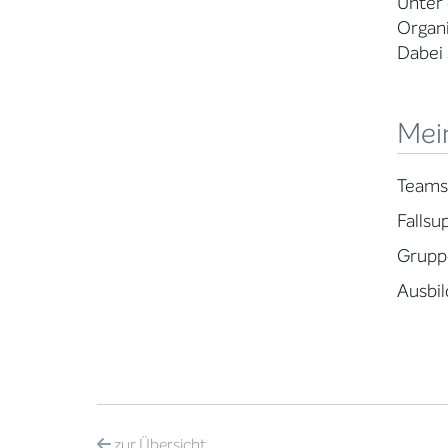
Unter
Organi
Dabei 
Mei
Teams
Fallsu
Gruppe
Ausbil
zur
Übersicht