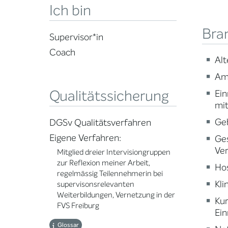
Ich bin
Bra
Supervisor*in
Coach
Alt
Am
Qualitätssicherung
Ein
mi
Ge
DGSv Qualitätsverfahren
Eigene Verfahren:
Ge
Ve
Mitglied dreier Intervisiongruppen
zur Reflexion meiner Arbeit,
Ho
regelmässig Teilennehmerin bei
Kli
supervisonsrelevanten
Weiterbildungen, Vernetzung in der
Ku
FVS Freiburg
Ein
Glossar