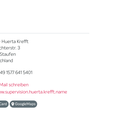
e Huerta Krefft
chterstr. 3
 Staufen
chland
9 1577 641 5401
Mail schreiben
w.supervision.huerta.krefft.name
Card
GoogleMaps