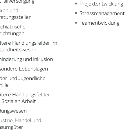
fallversorgung
Projektentwicklung
axen und
Stressmanagement
atungsstellen
Teamentwicklung
chiatrische
richtungen
tere Handlungsfelder im
sundheitswesen
inderung und Inklusion
sondere Lebenslagen
der und Jugendliche,
ilie
tere Handlungsfelder
 Sozialen Arbeit
ldungswesen
ustrie, Handel und
nsumgüter