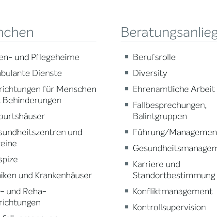
nchen
Beratungsanlie
en- und Pflegeheime
Berufsrolle
bulante Dienste
Diversity
richtungen für Menschen
Ehrenamtliche Arbeit
t Behinderungen
Fallbesprechungen,
burtshäuser
Balintgruppen
sundheitszentren und
Führung/Managemen
reine
Gesundheitsmanage
spize
Karriere und
niken und Krankenhäuser
Standortbestimmung
r- und Reha-
Konfliktmanagement
richtungen
Kontrollsupervision