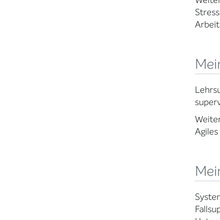
Weiter
Stress
Arbei
Mein
Lehrsu
superv
Weiter
Agiles
Mei
System
Fallsu