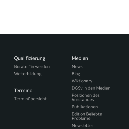
Qualifizierung
Medien
Berater*in werden
News
Weiterbildung
Blog
Wiktionary
DGSv in den Medien
Termine
Positionen des
Terminübersicht
Vorstandes
Publikationen
Edition Beliebte
Probleme
Newsletter