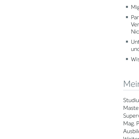
Mig
Par
Ve
Nic
Un
und
Wi
Mei
Studiu
Master
Superv
Mag. P
Ausbil