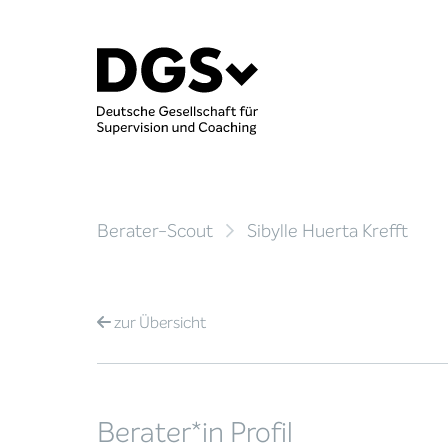
Berater-Scout
Sibylle Huerta Krefft
zur
Übersicht
Berater*in Profil