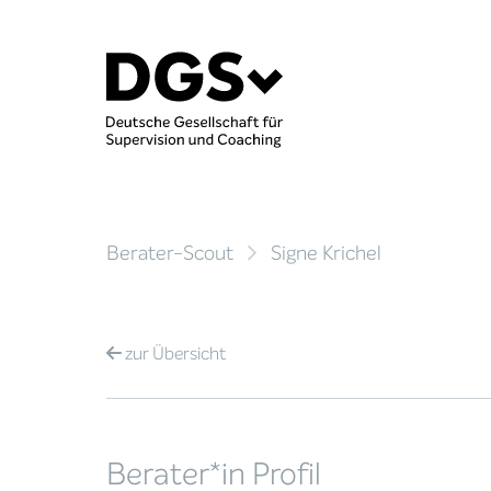
Berater-Scout
Signe Krichel
zur
Übersicht
Berater*in Profil