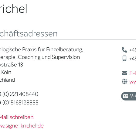
richel
chäftsadressen
logische Praxis für Einzelberatung,
+49
erapie, Coaching und Supervision
+49
straße 13
 Köln
E-
chland
ww
 (0) 221 408440
V-
 (0)15165123355
Mail schreiben
w.signe-krichel.de