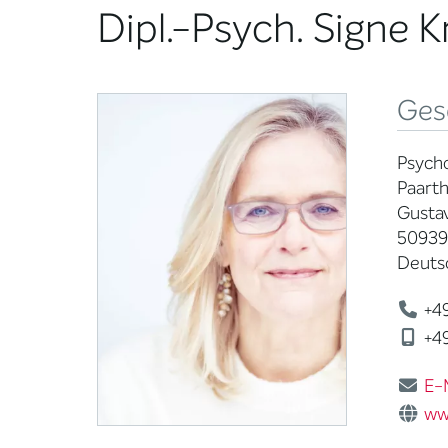
Dipl.-Psych. Signe K
Ges
Psycho
Paarth
Gustav
50939
Deuts
+49
+49
E-
ww