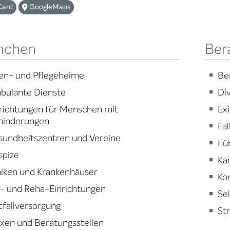
Card
GoogleMaps
nchen
Ber
en- und Pflegeheime
Be
bulante Dienste
Div
richtungen für Menschen mit
Ex
hinderungen
Fa
sundheitszentren und Vereine
Fü
spize
Ka
niken und Krankenhäuser
Ko
- und Reha-Einrichtungen
Se
fallversorgung
St
xen und Beratungsstellen