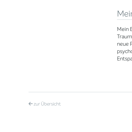
Mei
Mein B
Trauma
neue P
psych
Entsp
zur
Übersicht