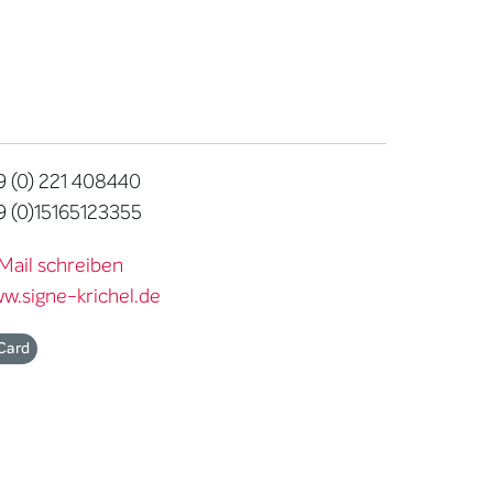
 (0) 221 408440
 (0)15165123355
Mail schreiben
w.signe-krichel.de
Card