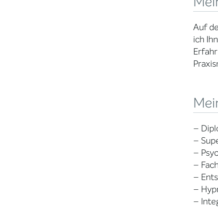
Mei
Auf de
ich Ih
Erfahr
Praxis
Mein
– Dipl
– Supe
– Psy
– Fach
– Ent
– Hypn
– Inte