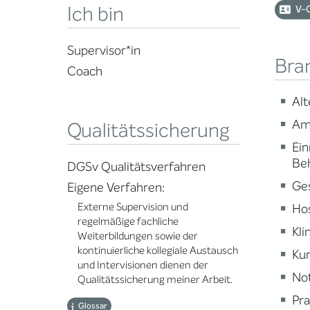
Ich bin
V-
Supervisor*in
Bra
Coach
Alt
Am
Qualitätssicherung
Ein
Be
DGSv Qualitätsverfahren
Ge
Eigene Verfahren:
Externe Supervision und
Ho
regelmäßige fachliche
Kli
Weiterbildungen sowie der
kontinuierliche kollegiale Austausch
Kur
und Intervisionen dienen der
Not
Qualitätssicherung meiner Arbeit.
Pra
Glossar