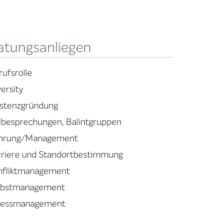
atungsanliegen
rufsrolle
ersity
istenzgründung
llbesprechungen, Balintgruppen
hrung/Management
rriere und Standortbestimmung
nfliktmanagement
lbstmanagement
ressmanagement