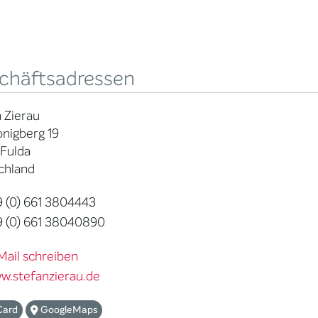
chäftsadressen
 Zierau
nigberg 19
 Fulda
chland
 (0) 661 3804443
 (0) 661 38040890
Mail schreiben
w.stefanzierau.de
Card
GoogleMaps