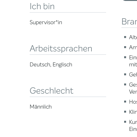
Ich bin
Bra
Supervisor*in
Alt
Arbeitssprachen
Am
Ein
mi
Deutsch, Englisch
Ge
Ge
Geschlecht
Ve
Ho
Männlich
Kli
Ku
Ein