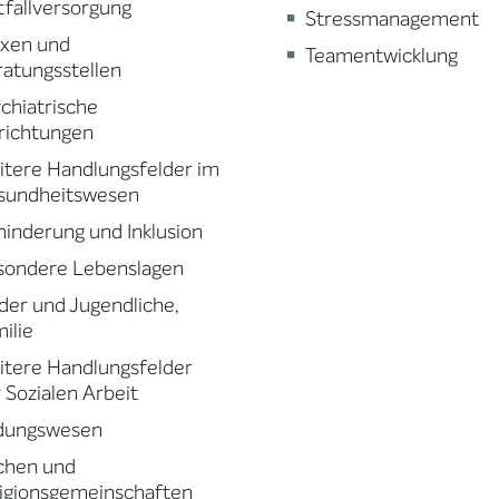
fallversorgung
Stressmanagement
axen und
Teamentwicklung
atungsstellen
chiatrische
richtungen
tere Handlungsfelder im
sundheitswesen
inderung und Inklusion
sondere Lebenslagen
der und Jugendliche,
ilie
tere Handlungsfelder
 Sozialen Arbeit
ldungswesen
chen und
igionsgemeinschaften