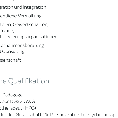
ration und Integration
entliche Verwaltung
teien, Gewerkschaften,
rbände,
htregierungsorganisationen
ternehmensberatung
 Consulting
ssenschaft
e Qualifikation
m Pädagoge
visor DGSv, GWG
otherapeut (HPG)
der der Gesellschaft für Personzentrierte Psychotherapi