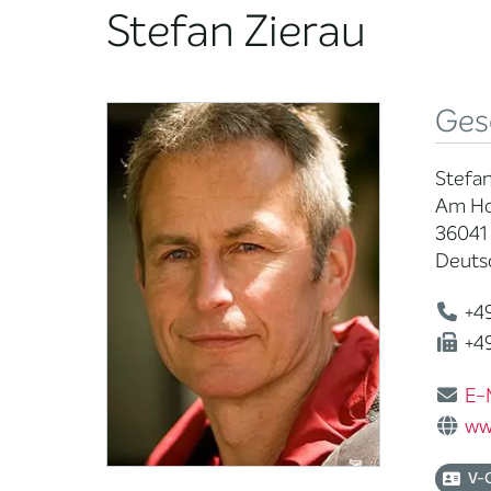
Stefan Zierau
Ges
Stefan
Am Ho
36041
Deuts
+49
+49
E-
ww
V-