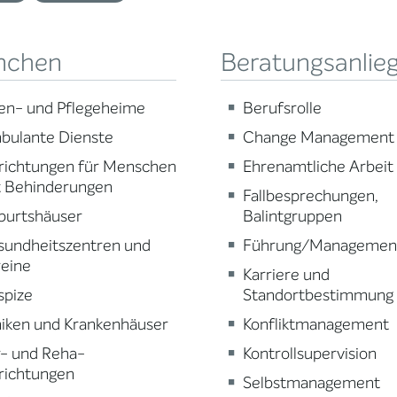
nchen
Beratungsanlie
en- und Pflegeheime
Berufsrolle
bulante Dienste
Change Management
richtungen für Menschen
Ehrenamtliche Arbeit
t Behinderungen
Fallbesprechungen,
burtshäuser
Balintgruppen
sundheitszentren und
Führung/Managemen
reine
Karriere und
spize
Standortbestimmung
niken und Krankenhäuser
Konfliktmanagement
r- und Reha-
Kontrollsupervision
richtungen
Selbstmanagement