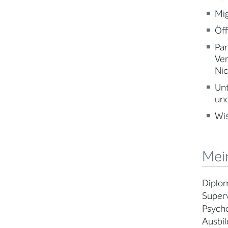
Mig
Öff
Par
Ve
Nic
Un
und
Wi
Mein
Diplo
Super
Psych
Ausbil