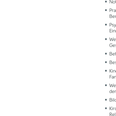
Not
Pr
Ber
Psy
Ein
Wei
Ge
Beh
Be
Kin
Fam
Wei
der
Bi
Kir
Rel