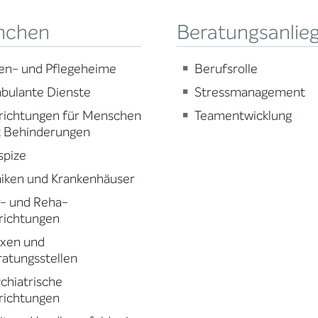
nchen
Beratungsanlie
en- und Pflegeheime
Berufsrolle
bulante Dienste
Stressmanagement
richtungen für Menschen
Teamentwicklung
t Behinderungen
spize
niken und Krankenhäuser
r- und Reha-
richtungen
axen und
atungsstellen
chiatrische
richtungen