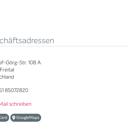
chäftsadressen
f-Görg-Str. 108 A
Freital
chland
51 85072820
Mail schreiben
Card
GoogleMaps