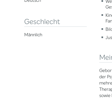
Deutsch
Wei
Ge
Kin
Geschlecht
Fam
Bi
Männlich
Jus
Mei
Gebore
der Ps
mehrer
Therap
sowie 