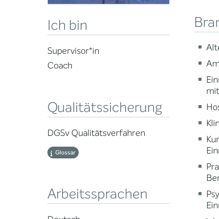
Bra
Ich bin
Alt
Supervisor*in
Am
Coach
Ein
mi
Qualitätssicherung
Ho
Kli
DGSv Qualitätsverfahren
Ku
Ein
Glossar
Pr
Ber
Arbeitssprachen
Psy
Ein