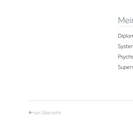
Mein
Diplo
Syste
Psych
Superv
zur
Übersicht