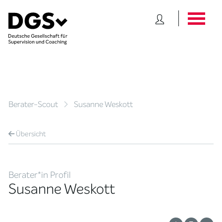
Berater-Scout
Susanne Weskott
Übersicht
Berater*in Profil
Susanne Weskott