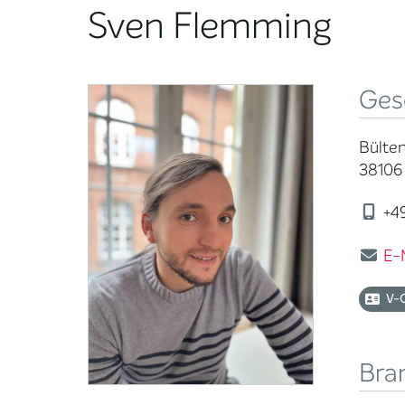
Sven Flemming
Ges
Bülte
38106
+49
E-
V-
Bra