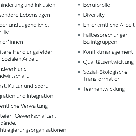
inderung und Inklusion
Berufsrolle
sondere Lebenslagen
Diversity
der und Jugendliche,
Ehrenamtliche Arbeit
ilie
Fallbesprechungen,
ior*innen
Balintgruppen
tere Handlungsfelder
Konfliktmanagement
 Sozialen Arbeit
Qualitätsentwicklung
ndwerk und
Sozial-ökologische
dwirtschaft
Transformation
st, Kultur und Sport
Teamentwicklung
ration und Integration
entliche Verwaltung
teien, Gewerkschaften,
rbände,
htregierungsorganisationen