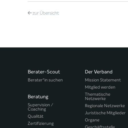
zur
Übersicht
Berater-Scout
Der Verband
Berater*in suchen
Mission Statement
Mitglied werden
Thematische
Beratung
Netzwerke
Supervision /
Regionale Netzwerke
Coaching
Juristische Mitglieder
Qualität
Organe
Zertifizierung
Geschäftsstelle