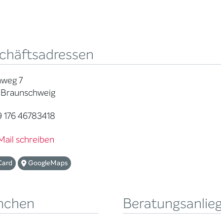
chäftsadressen
nweg 7
 Braunschweig
 176 46783418
Mail schreiben
Card
GoogleMaps
nchen
Beratungsanlie