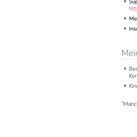
Sup
htt
Me
Ins
Mei
Ber
Kon
Kin
“Manch