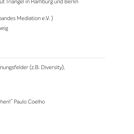
ut Triangel in Hamburg und Berlin
andes Mediation e.V. )
weig
ungsfelder (z.B. Diversity),
ehen!” Paulo Coelho