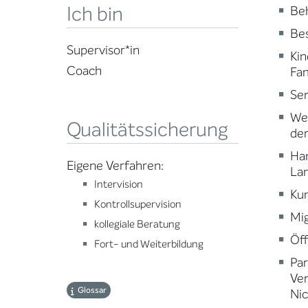
Ich bin
Beh
Be
Supervisor*in
Kin
Coach
Fam
Sen
Wei
Qualitätssicherung
der
Ha
Eigene Verfahren:
Lan
Intervision
Kun
Kontrollsupervision
Mig
kollegiale Beratung
Öff
Fort- und Weiterbildung
Par
Ve
Glossar
Nic