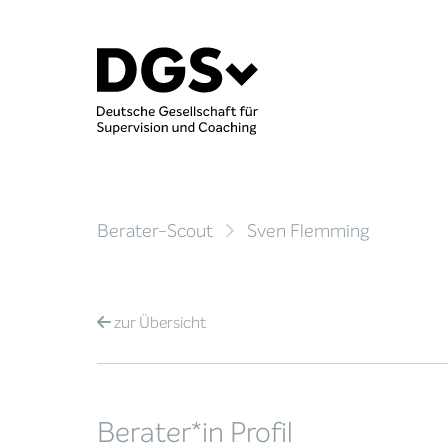
Berater-Scout
Sven Flemming
zur
Übersicht
Berater*in Profil