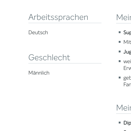
Arbeitssprachen
Mei
Sup
Deutsch
Mit
Jug
Geschlecht
wei
Erw
Männlich
ge
Fam
Mein
Dip