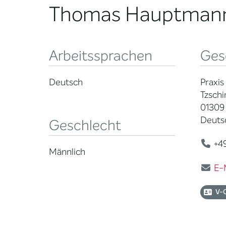
Thomas Hauptman
Arbeitssprachen
Ges
Deutsch
Praxis
Tzsch
01309
Deuts
Geschlecht
+49
Männlich
E-
V-