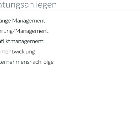
atungsanliegen
ange Management
hrung/Management
nfliktmanagement
amentwicklung
ternehmensnachfolge