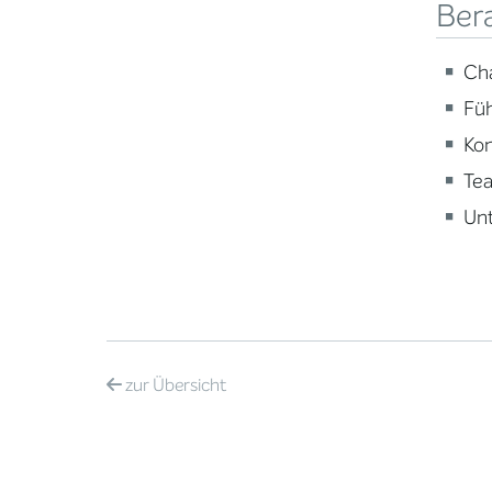
Ber
Ch
Fü
Ko
Te
Un
zur
Übersicht