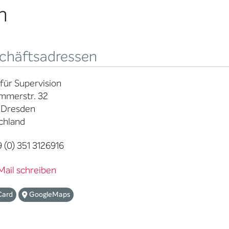
n
chäftsadressen
 für Supervision
immerstr. 32
 Dresden
chland
 (0) 351 3126916
Mail schreiben
Card
GoogleMaps