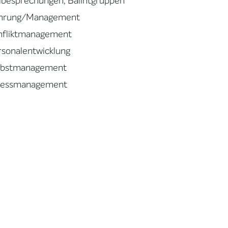
llbesprechungen, Balintgruppen
hrung/Management
nfliktmanagement
rsonalentwicklung
lbstmanagement
ressmanagement