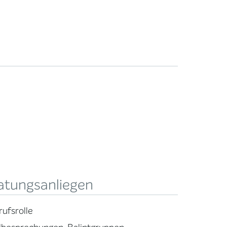
atungsanliegen
rufsrolle