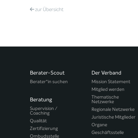
zur
Übersicht
Berater-Scout
Der Verband
Berater*in suchen
Mission Statement
Mitglied werden
Thematische
Beratung
Netzwerke
Supervision /
Regionale Netzwerke
Coaching
Juristische Mitglieder
Qualität
Organe
Zertifizierung
Geschäftsstelle
Ombudsstelle