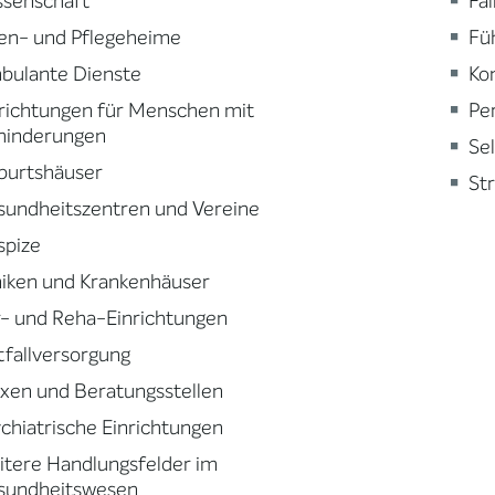
ssenschaft
Fa
en- und Pflegeheime
Fü
bulante Dienste
Ko
richtungen für Menschen mit
Pe
hinderungen
Se
burtshäuser
St
sundheitszentren und Vereine
spize
niken und Krankenhäuser
- und Reha-Einrichtungen
fallversorgung
xen und Beratungsstellen
chiatrische Einrichtungen
tere Handlungsfelder im
sundheitswesen