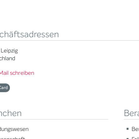
chäftsadressen
Leipzig
chland
Mail schreiben
Card
nchen
Ber
ldungswesen
Be