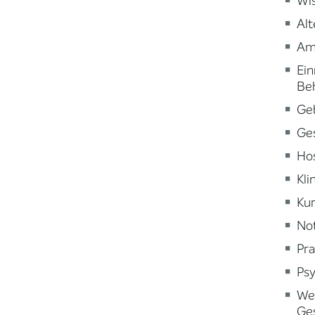
Wi
Alt
Am
Ein
Be
Ge
Ge
Ho
Kli
Kur
Not
Pra
Psy
Wei
Ge