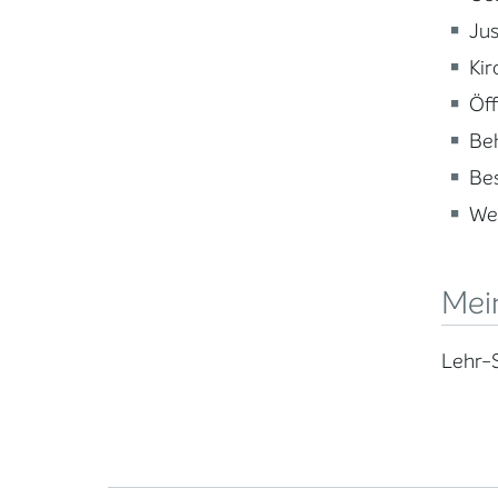
Jus
Kir
Öff
Beh
Be
Wei
Mein
Lehr-