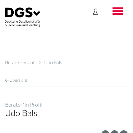
Berater-Scout
Udo Bals
Übersicht
Berater*in Profil
Udo Bals