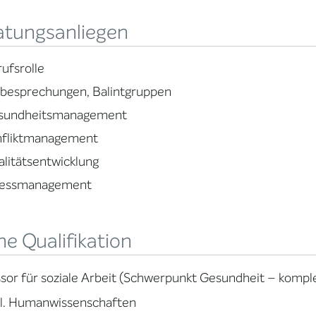
atungsanliegen
ufsrolle
lbesprechungen, Balintgruppen
sundheitsmanagement
nfliktmanagement
litätsentwicklung
ressmanagement
e Qualifikation
sor für soziale Arbeit (Schwerpunkt Gesundheit – komp
il. Humanwissenschaften