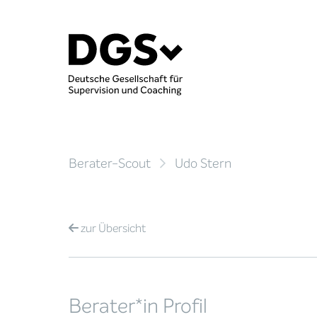
Berater-Scout
Udo Stern
zur
Übersicht
Berater*in Profil