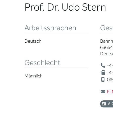
Prof. Dr. Udo Stern
Arbeitssprachen
Ges
Deutsch
Bahnho
63654
Deuts
Geschlecht
+49
+49
Männlich
015
E-
V-