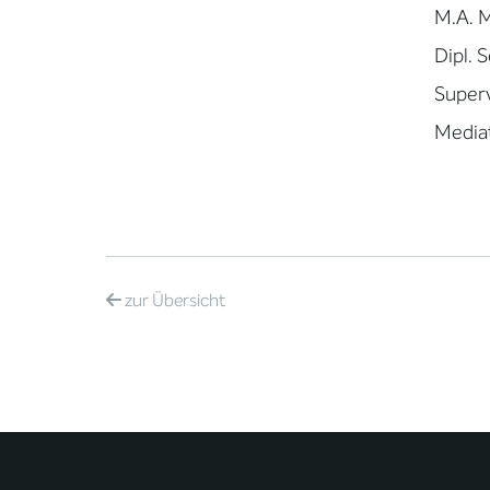
M.A. M
Dipl. 
Super
Mediat
zur
Übersicht