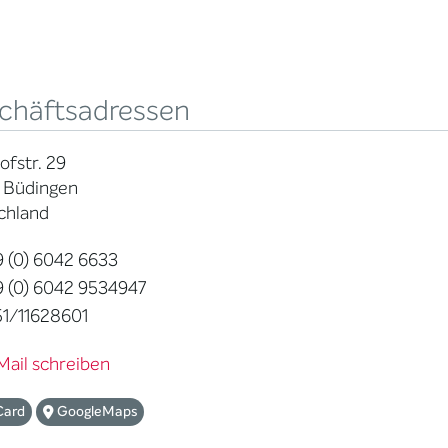
chäftsadressen
fstr. 29
 Büdingen
chland
 (0) 6042 6633
 (0) 6042 9534947
1/11628601
Mail schreiben
Card
GoogleMaps