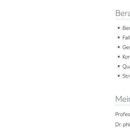
Ber
Ber
Fal
Ge
Ko
Qua
St
Mein
Profes
Dr. ph