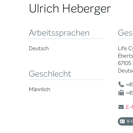
Ulrich Heberger
Arbeitssprachen
Ges
Deutsch
Life C
Eberts
67105 
Deuts
Geschlecht
+49
Männlich
+49
E-
V-