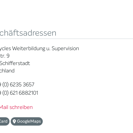
chäftsadressen
ycles Weiterbildung u. Supervision
tr. 9
Schifferstadt
chland
 (0) 6235 3657
 (0) 621 6882101
Mail schreiben
Card
GoogleMaps