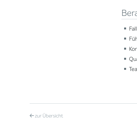
Ber
Fal
Fü
Ko
Qua
Te
zur
Übersicht