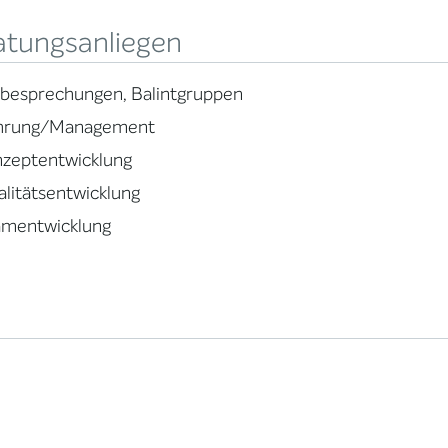
atungsanliegen
lbesprechungen, Balintgruppen
hrung/Management
nzeptentwicklung
litätsentwicklung
amentwicklung