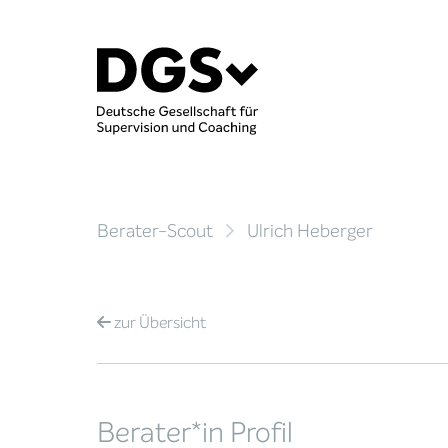
Berater-Scout
Ulrich Heberger
zur
Übersicht
Berater*in Profil