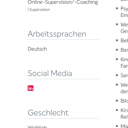
Online-Supervision/-Coaching
Psy
| Super.vision
Ein
Wei
Ge
Arbeitssprachen
Beh
Deutsch
Be
Kin
Fam
Social Media
Sen
Wei
der
Bi
Kir
Geschlecht
Rel
Mig
Weiblich