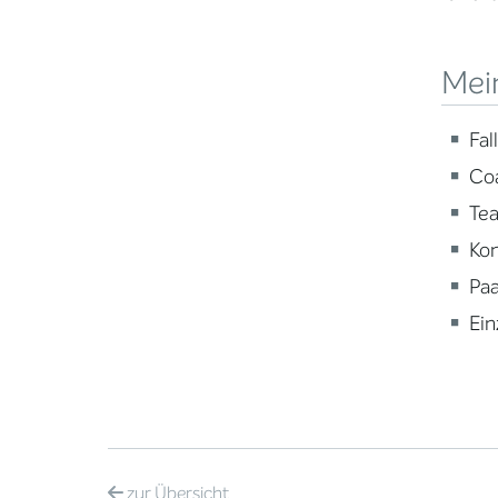
Mei
Fal
Co
Te
Kon
Pa
Ein
zur
Übersicht