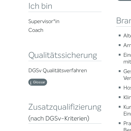
Ich bin
Bra
Supervisor*in
Coach
Alt
Am
Qualitätssicherung
Ein
mi
DGSv Qualitätsverfahren
Ge
Ve
Glossar
Ho
Kli
Zusatzqualifizierung
Ku
Ein
(nach DGSv-Kriterien)
Pr
Ber