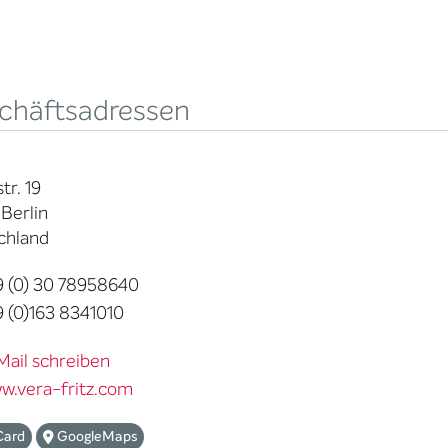
chäftsadressen
tr. 19
Berlin
chland
 (0) 30 78958640
 (0)163 8341010
Mail schreiben
w.vera-fritz.com
Card
GoogleMaps