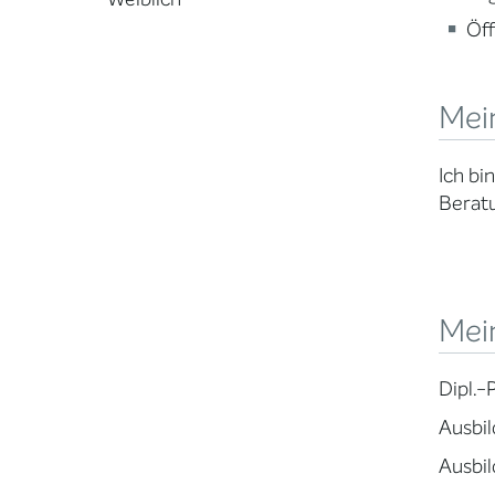
Öff
Mei
Ich bi
Beratu
Mein
Dipl.-
Ausbil
Ausbil