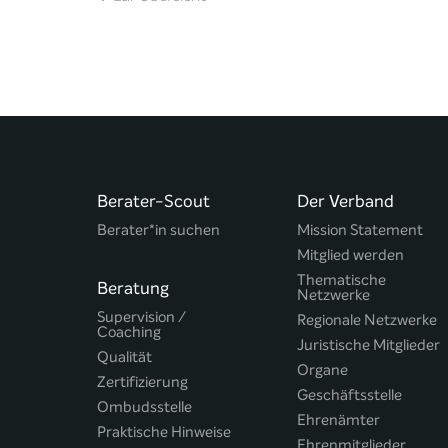
Berater-Scout
Der Verband
Berater*in suchen
Mission Statement
Mitglied werden
Thematische
Beratung
Netzwerke
Supervision /
Regionale Netzwerke
Coaching
Juristische Mitglieder
Qualität
Organe
Zertifizierung
Geschäftsstelle
Ombudsstelle
Ehrenämter
Praktische Hinweise
Ehrenmitglieder