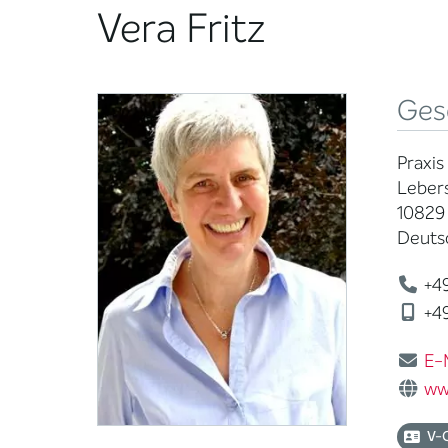
Vera Fritz
Ges
Praxis
Lebers
10829 
Deuts
+49
+49
E-
ww
V-