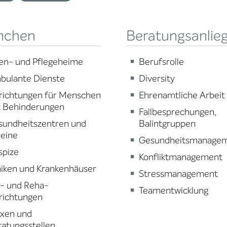
nchen
Beratungsanlie
en- und Pflegeheime
Berufsrolle
bulante Dienste
Diversity
richtungen für Menschen
Ehrenamtliche Arbeit
t Behinderungen
Fallbesprechungen,
sundheitszentren und
Balintgruppen
reine
Gesundheitsmanage
spize
Konfliktmanagement
niken und Krankenhäuser
Stressmanagement
r- und Reha-
Teamentwicklung
richtungen
axen und
atungsstellen