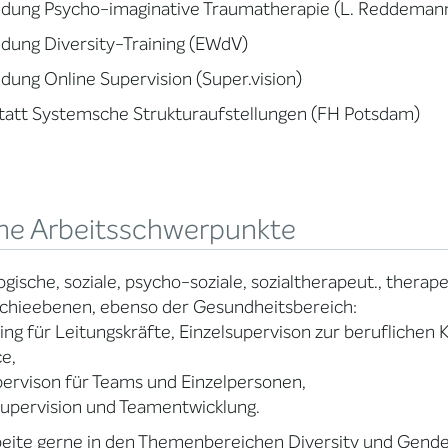
ildung Psycho-imaginative Traumatherapie (L. Reddeman
ldung Diversity-Training (EWdV)
ldung Online Supervision (Super.vision)
tatt Systemsche Strukturaufstellungen (FH Potsdam)
ne Arbeitsschwerpunkte
gische, soziale, psycho-soziale, sozialtherapeut., therape
chieebenen, ebenso der Gesundheitsbereich:
ng für Leitungskräfte, Einzelsupervison zur berufliche
e,
pervison für Teams und Einzelpersonen,
upervision und Teamentwicklung.
beite gerne in den Themenbereichen Diversity und Gende