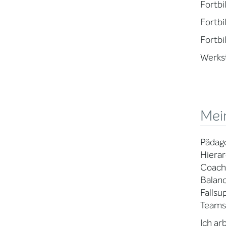
Fortb
Fortbi
Fortbi
Werks
Mei
Pädago
Hierar
Coachi
Balanc
Fallsu
Teams
Ich ar