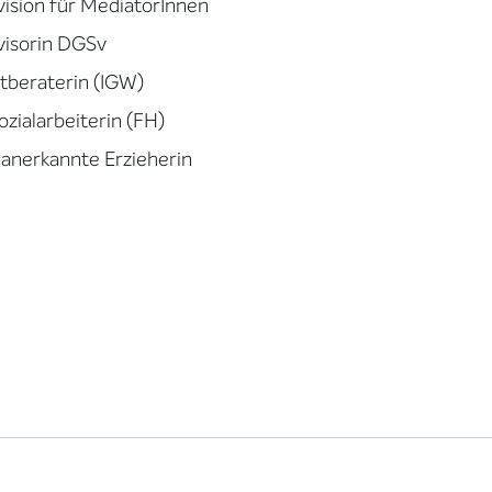
ision für MediatorInnen
visorin DGSv
tberaterin (IGW)
Sozialarbeiterin (FH)
. anerkannte Erzieherin