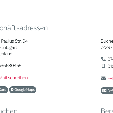
chäftsadressen
Paulus Str. 94
Buche
Stuttgart
72297
chland
07
636680465
01
Mail schreiben
E-
Card
GoogleMaps
V-
nchen
Ber