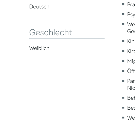
Pra
Deutsch
Psy
Wei
Geschlecht
Ge
Kin
Weiblich
Kir
Mig
Öff
Par
Nic
Beh
Be
Wei