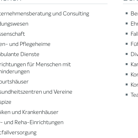
ternehmensberatung und Consulting
Be
ldungswesen
Eh
ssenschaft
Fa
en- und Pflegeheime
Fü
bulante Dienste
Div
richtungen für Menschen mit
Ka
hinderungen
Ko
burtshäuser
Ko
sundheitszentren und Vereine
Te
spize
niken und Krankenhäuser
- und Reha-Einrichtungen
fallversorgung