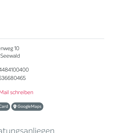
nweg 10
 Seewald
4484100400
636680465
Mail schreiben
Card
GoogleMaps
atungsanliegen