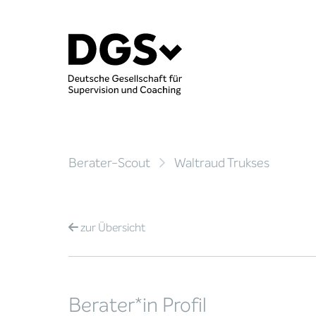
Berater-Scout
Waltraud Trukses
zur
Übersicht
Berater*in Profil