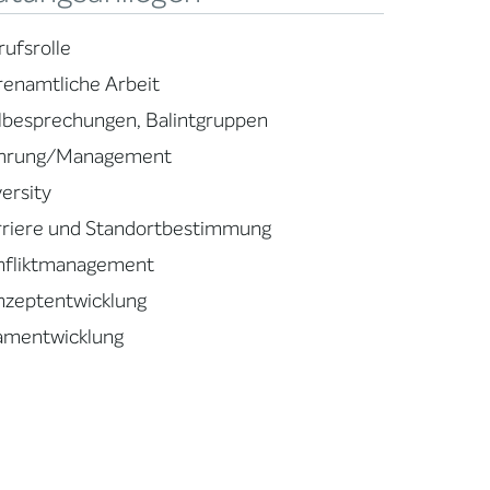
rufsrolle
renamtliche Arbeit
llbesprechungen, Balintgruppen
hrung/Management
ersity
rriere und Standortbestimmung
nfliktmanagement
nzeptentwicklung
amentwicklung