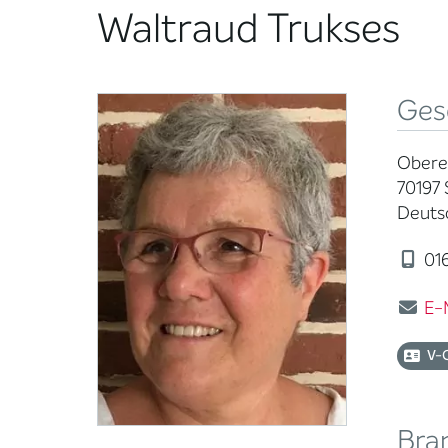
Waltraud Trukses
Ges
Obere 
70197 
Deuts
01
E-
V-
Bra