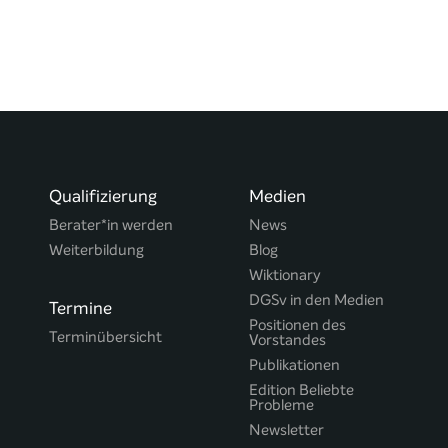
Qualifizierung
Medien
Berater*in werden
News
Weiterbildung
Blog
Wiktionary
DGSv in den Medien
Termine
Positionen des
Terminübersicht
Vorstandes
Publikationen
Edition Beliebte
Probleme
Newsletter