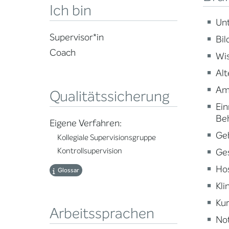
Ich bin
Un
Supervisor*in
Bi
Coach
Wi
Alt
Am
Qualitätssicherung
Ein
Be
Eigene Verfahren:
Ge
Kollegiale Supervisionsgruppe
Kontrollsupervision
Ge
Ho
Glossar
Kli
Kur
Arbeitssprachen
Not