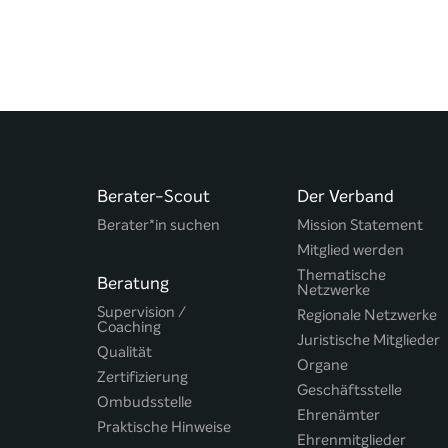
Berater-Scout
Der Verband
Berater*in suchen
Mission Statement
Mitglied werden
Thematische
Beratung
Netzwerke
Supervision /
Regionale Netzwerke
Coaching
Juristische Mitglieder
Qualität
Organe
Zertifizierung
Geschäftsstelle
Ombudsstelle
Ehrenämter
Praktische Hinweise
Ehrenmitglieder