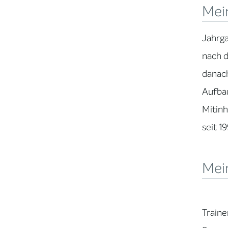
Mei
Jahrg
nach d
danach
Aufbau
Mitinh
seit 1
Mein
Traine