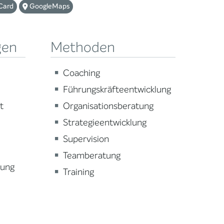
Card
GoogleMaps
gen
Methoden
Coaching
Führungskräfteentwicklung
t
Organisationsberatung
Strategieentwicklung
Supervision
Teamberatung
lung
Training