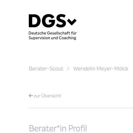
Berater-Scout
Wendelin Meyer-Mölck
zur
Übersicht
Berater*in Profil