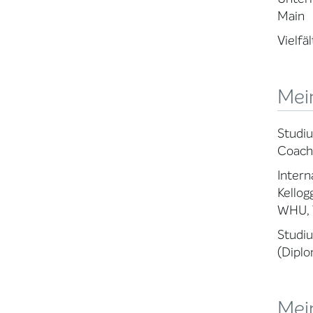
Main
Vielfä
Mein
Studiu
Coachi
Intern
Kello
WHU, V
Studiu
(Diplo
Mei