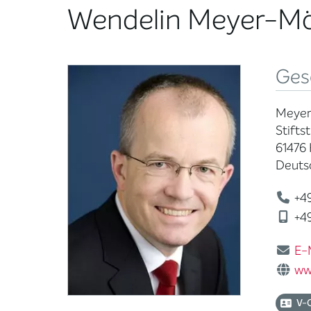
Wendelin Meyer-Mö
Ges
Meyer
Stiftst
61476
Deuts
+49
+49
E-
ww
V-