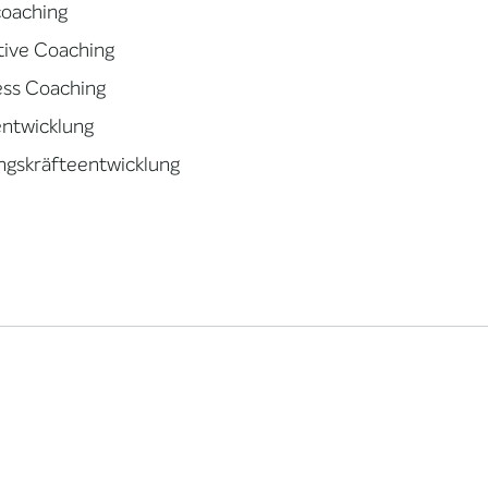
oaching
tive Coaching
ess Coaching
ntwicklung
ngskräfteentwicklung