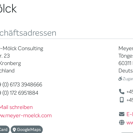
lck
chäftsadressen
-Mölck Consulting
Meyer
r. 23
Tönge
 Kronberg
60311 
chland
Deuts
Zugan
 (0) 6173 3948666
+49
 (0) 172 6951884
+49
Mail schreiben
E-
w.meyer-moelck.com
ww
Card
GoogleMaps