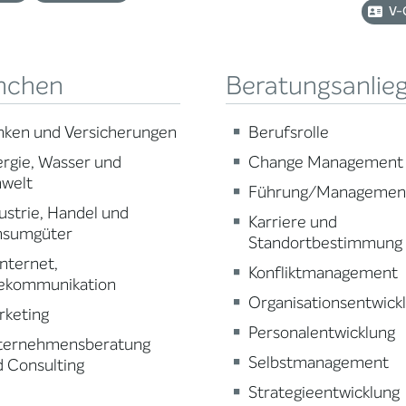
V-
nchen
Beratungsanlie
nken und Versicherungen
Berufsrolle
rgie, Wasser und
Change Management
welt
Führung/Managemen
ustrie, Handel und
Karriere und
nsumgüter
Standortbestimmung
 Internet,
Konfliktmanagement
lekommunikation
Organisationsentwick
rketing
Personalentwicklung
ternehmensberatung
Selbstmanagement
 Consulting
Strategieentwicklung