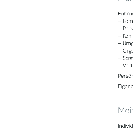
Führu
– Kom
– Pers
– Kon
– Umg
– Org
– Str
– Ver
Persön
Eigene
Mei
Indivi