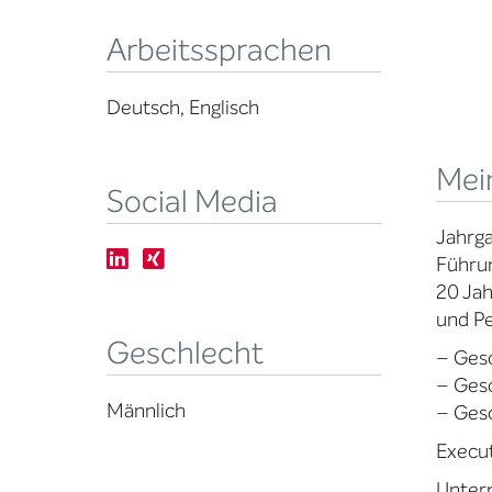
Arbeitssprachen
Deutsch, Englisch
Mei
Social Media
Jahrg
Führu
20 Ja
und Pe
Geschlecht
– Gesc
– Gesc
Männlich
– Ges
Execut
Unter