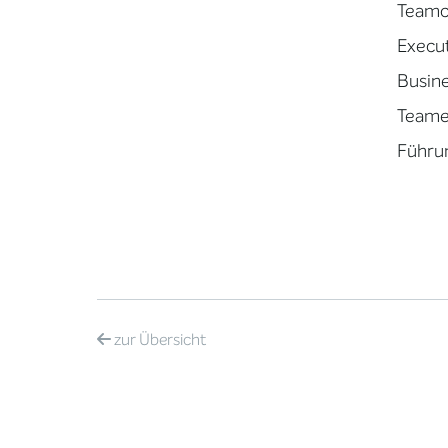
Teamc
Execu
Busin
Teame
Führu
zur
Übersicht