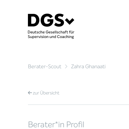
Berater-Scout
Zahra Ghanaati
zur
Übersicht
Berater*in Profil