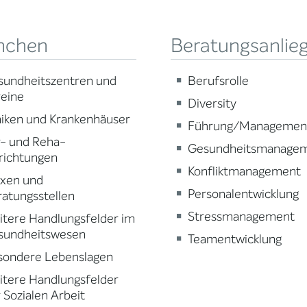
nchen
Beratungsanlie
sundheitszentren und
Berufsrolle
reine
Diversity
niken und Krankenhäuser
Führung/Managemen
r- und Reha-
Gesundheitsmanage
richtungen
Konfliktmanagement
axen und
Personalentwicklung
atungsstellen
Stressmanagement
tere Handlungsfelder im
sundheitswesen
Teamentwicklung
sondere Lebenslagen
tere Handlungsfelder
 Sozialen Arbeit