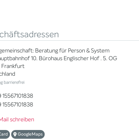
chäftsadressen
gemeinschaft: Beratung für Person & System
ptbahnhof 10. Bürohaus Englischer Hof . 5. OG
 Frankfurt
chland
 barrierefrei
 15567101838
 15567101838
Mail schreiben
Card
GoogleMaps