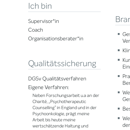
Ich bin
Bra
Supervisor*in
Coach
Ge
Organisationsberater*in
Ve
Kli
Ku
Qualitätssicherung
Ein
Pr
DGSv Qualitätsverfahren
Ber
Eigene Verfahren:
Wei
Neben Forschungsarbeit u.a an der
Ge
Charité, „Psychotherapeutic
Counselling“ in England und in der
Be
Psychoonkologie, prägt meine
Wei
Arbeit bis heute meine
der
wertschätzende Haltung und