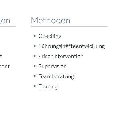
gen
Methoden
Coaching
Führungskräfteentwicklung
t
Krisenintervention
ment
Supervision
Teamberatung
Training