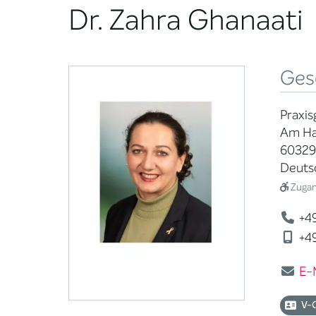
Dr. Zahra Ghanaati
Ges
Praxis
Am Hau
60329
Deuts
Zugang
+49
+49
E-
V-