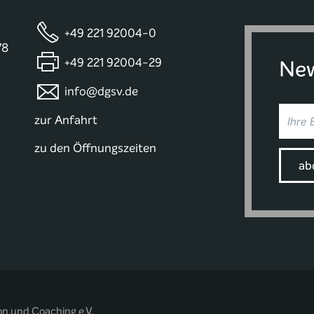
+49 221 92004-0
78
+49 221 92004-29
New
info@dgsv.de
zur Anfahrt
zu den Öffnungszeiten
on und Coaching e.V.