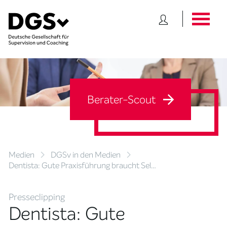
Berater-Scout
Medien
DGSv in den Medien
Dentista: Gute Praxisführung braucht Sel…
Presseclipping
Dentista: Gute