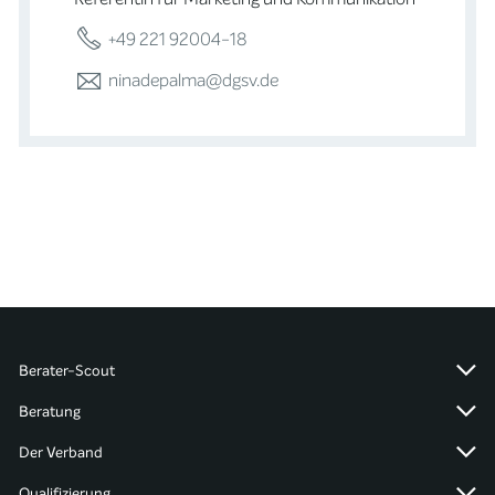
+49 221 92004-18
ninadepalma@dgsv.de
Berater-Scout
Beratung
Der Verband
Qualifizierung