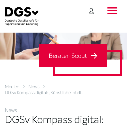
Berater-Scout
Medien
News
DGSv Kompass digital: „Künstliche Intell…
News
DGSv Kompass digital: