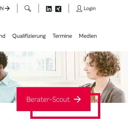
EN
Login
nd
Qualifizierung
Termine
Medien
Berater-Scout