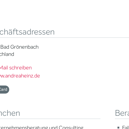
chäftsadressen
 Bad Grönenbach
chland
Mail schreiben
w.andreaheinz.de
Card
nchen
Ber
ternehmensberatung und Consulting
Fa