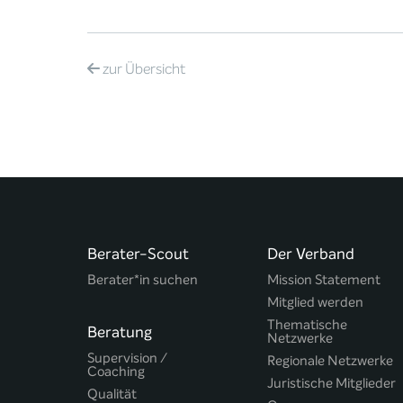
zur
Übersicht
Berater-Scout
Der Verband
Berater*in suchen
Mission Statement
Mitglied werden
Thematische
Beratung
Netzwerke
Supervision /
Regionale Netzwerke
Coaching
Juristische Mitglieder
Qualität