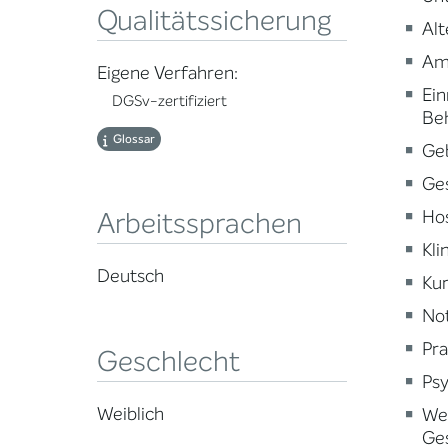
Qualitätssicherung
Alt
Am
Eigene Verfahren:
Ein
DGSv-zertifiziert
Be
Glossar
Ge
Ge
Ho
Arbeitssprachen
Kli
Deutsch
Kur
Not
Pra
Geschlecht
Psy
Weiblich
Wei
Ge