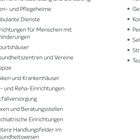
en- und Pflegeheime
Ge
bulante Dienste
Ko
richtungen für Menschen mit
Pe
hinderungen
Se
burtshäuser
St
sundheitszentren und Vereine
Te
spize
niken und Krankenhäuser
- und Reha-Einrichtungen
fallversorgung
xen und Beratungsstellen
chiatrische Einrichtungen
tere Handlungsfelder im
sundheitswesen