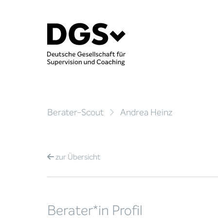
Berater-Scout
Andrea Heinz
zur
Übersicht
Berater*in Profil