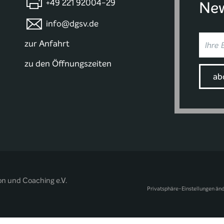
+49 221 92004-29
New
info@dgsv.de
zur Anfahrt
zu den Öffnungszeiten
on und Coaching e.V.
Privatsphäre-Einstellungen än