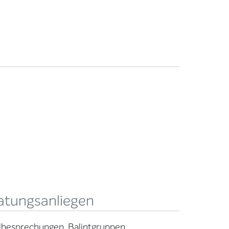
atungsanliegen
llbesprechungen, Balintgruppen