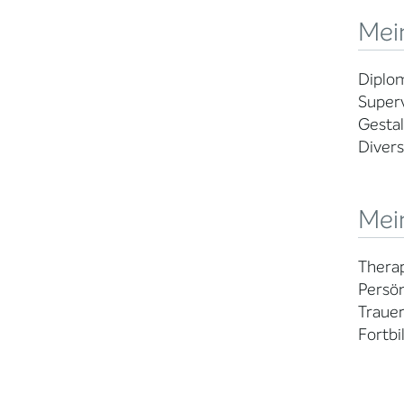
Mein
Diplo
Super
Gestal
Diver
Mei
Thera
Persön
Trauer
Fortbi