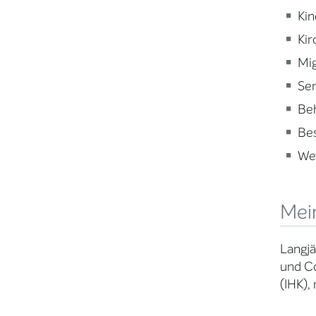
Kin
Kir
Mig
Sen
Beh
Be
Wei
Mei
Langjä
und Co
(IHK),