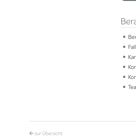
Ber
Ber
Fal
Ka
Ko
Ko
Te
zur
Übersicht