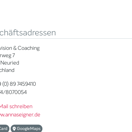
chäftsadressen
ision & Coaching
rweg 7
 Neuried
chland
 (0) 89 7459410
74/8070054
Mail schreiben
w.annaseigner.de
Card
GoogleMaps