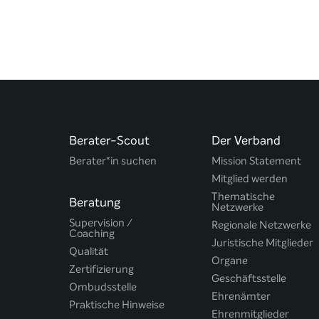
Berater-Scout
Der Verband
Berater*in suchen
Mission Statement
Mitglied werden
Thematische
Beratung
Netzwerke
Supervision /
Regionale Netzwerke
Coaching
Juristische Mitglieder
Qualität
Organe
Zertifizierung
Geschäftsstelle
Ombudsstelle
Ehrenämter
Praktische Hinweise
Ehrenmitglieder