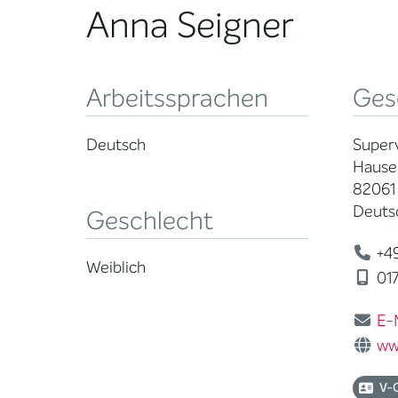
Anna Seigner
Arbeitssprachen
Ges
Deutsch
Superv
Hause
82061
Deuts
Geschlecht
+49
Weiblich
01
E-
ww
V-