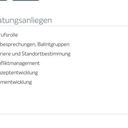
atungsanliegen
ufsrolle
lbesprechungen, Balintgruppen
rriere und Standortbestimmung
nfliktmanagement
nzeptentwicklung
amentwicklung