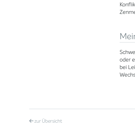
Konfli
Zenmed
Mei
Schwer
oder e
bei Le
Wechse
zur
Übersicht