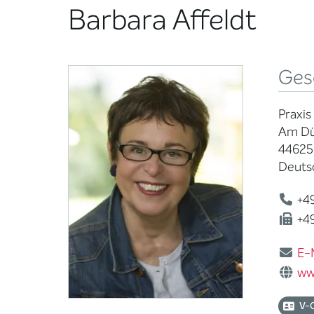
Barbara Affeldt
Ges
Praxis
Am Dü
44625
Deuts
+49
+49
E-
ww
V-