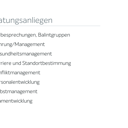
atungsanliegen
llbesprechungen, Balintgruppen
hrung/Management
sundheitsmanagement
rriere und Standortbestimmung
nfliktmanagement
rsonalentwicklung
lbstmanagement
amentwicklung