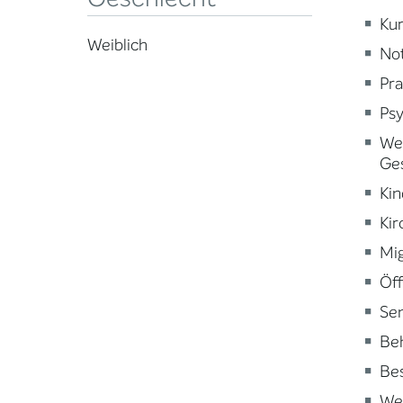
Kur
Weiblich
Not
Pra
Psy
Wei
Ge
Kin
Kir
Mig
Öff
Sen
Beh
Be
Wei