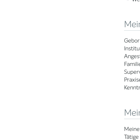
Mei
Gebore
Instit
Angest
Famili
Superv
Praxis
Kenntn
Mein
Meine 
Tätige