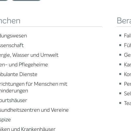
nchen
Ber
ldungswesen
Fa
ssenschaft
Fü
ergie, Wasser und Umwelt
Ge
en- und Pflegeheime
Ka
bulante Dienste
Ko
richtungen für Menschen mit
Pe
hinderungen
Se
burtshäuser
Te
sundheitszentren und Vereine
spize
niken und Krankenhäuser