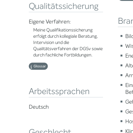
Qualitätssicherung
Bra
Eigene Verfahren:
Meine Qualifikationssicherung
Bi
erfolgt durch kollegiale Beratung,
Intervision und die
Wi
Qualitätsverfahren der DGSv sowie
durch fachliche Fortbildungen.
En
Alt
Glossar
Am
Ein
Arbeitssprachen
Be
Ge
Deutsch
Ge
Ho
Geschlecht
Kli