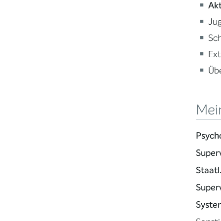
Akt
Jug
Sc
Ex
Üb
Mein
Psych
Super
Staatl
Super
Syste