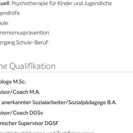
uell:
Psychotherapie für Kinder und Jugendliche
endhilfe
hule
tremismusprävention
ergang Schule-Beruf
e Qualifikation
ologe M.Sc.
visor/Coach M.A.
. anerkannter Sozialarbeiter/Sozialpädagoge B.A.
visor/Coach DGSv
mischer Supervisor DGSF