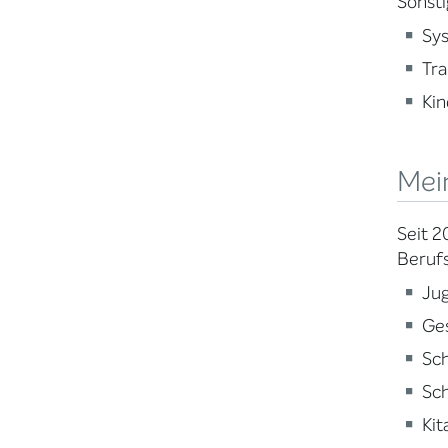
Sonsti
Sy
Tr
Kin
Mei
Seit 2
Berufs
Jug
Ge
Sc
Sch
Kit