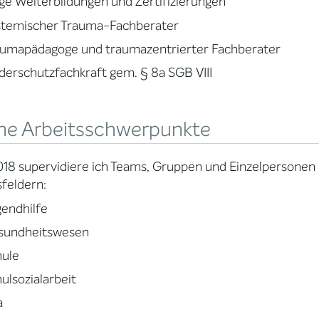
ge Weiterbildungen und Zertifizierungen
stemischer Trauma-Fachberater
aumapädagoge und traumazentrierter Fachberater
derschutzfachkraft gem. § 8a SGB VIII
ne Arbeitsschwerpunkte
018 supervidiere ich Teams, Gruppen und Einzelpersonen
feldern:
endhilfe
sundheitswesen
hule
ulsozialarbeit
a