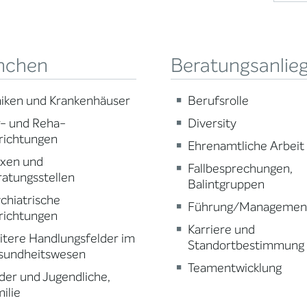
nchen
Beratungsanlie
niken und Krankenhäuser
Berufsrolle
r- und Reha-
Diversity
richtungen
Ehrenamtliche Arbeit
axen und
Fallbesprechungen,
atungsstellen
Balintgruppen
chiatrische
Führung/Managemen
richtungen
Karriere und
tere Handlungsfelder im
Standortbestimmung
sundheitswesen
Teamentwicklung
der und Jugendliche,
ilie