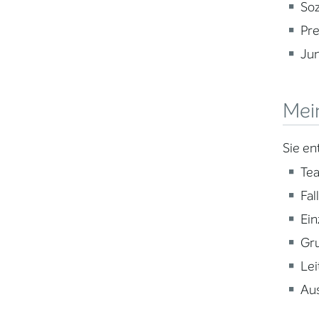
Soz
Pre
Ju
Mei
Sie en
Te
Fal
Ein
Gr
Lei
Aus