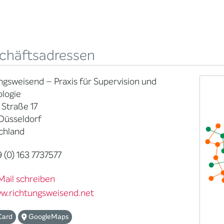
chäftsadressen
ngsweisend – Praxis für Supervision und
logie
 Straße 17
Düsseldorf
chland
 (0) 163 7737577
Mail schreiben
w.richtungsweisend.net
Card
GoogleMaps