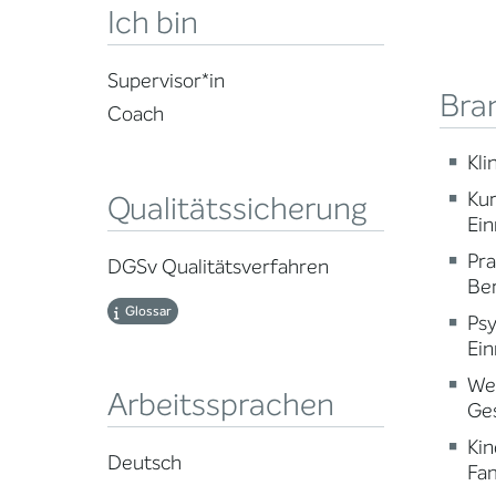
Ich bin
Supervisor*in
Bra
Coach
Kli
Ku
Qualitätssicherung
Ein
Pr
DGSv Qualitätsverfahren
Ber
Glossar
Psy
Ein
Wei
Arbeitssprachen
Ge
Kin
Deutsch
Fam