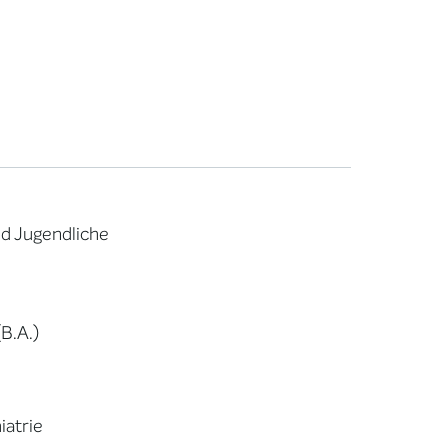
nd Jugendliche
B.A.)
iatrie