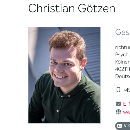
Christian Götzen
Ges
richtu
Psycho
Kölner
40211 
Deuts
+49
E-
ww
V-