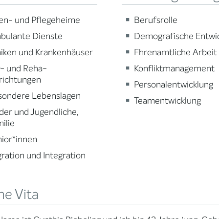
en- und Pflegeheime
Berufsrolle
bulante Dienste
Demografische Entwi
niken und Krankenhäuser
Ehrenamtliche Arbeit
r- und Reha-
Konfliktmanagement
richtungen
Personalentwicklung
sondere Lebenslagen
Teamentwicklung
der und Jugendliche,
ilie
ior*innen
ration und Integration
ne Vita