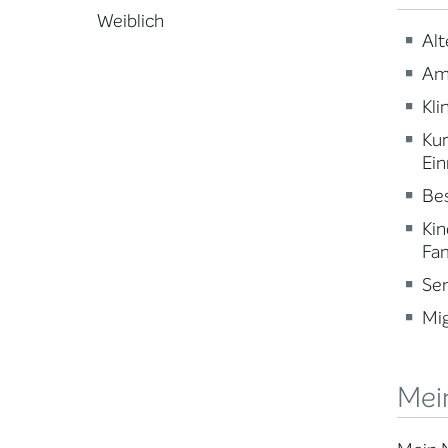
Weiblich
Alt
Am
Kli
Ku
Ein
Be
Kin
Fam
Sen
Mig
Mei