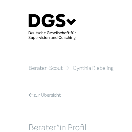
Berater-Scout
Cynthia Riebeling
zur
Übersicht
Berater*in Profil