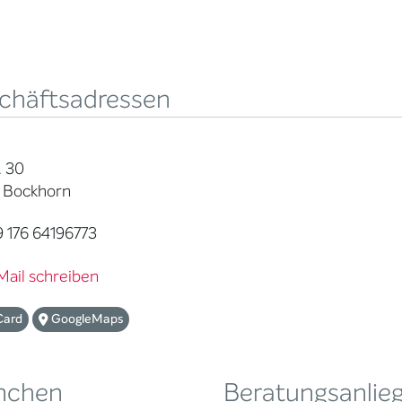
chäftsadressen
. 30
 Bockhorn
 176 64196773
Mail schreiben
Card
GoogleMaps
nchen
Beratungsanlie