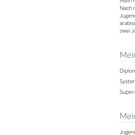
Mein N
Nach m
Jugend
arabis
zwei J
Mein
Diplom
Syste
Super
Mei
Jugend