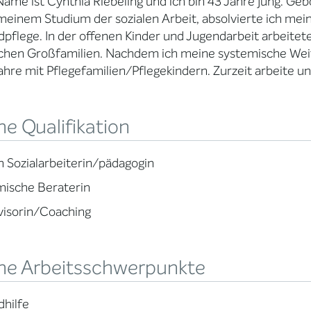
ame ist Cynthia Riebeling und ich bin 43 Jahre jung. Ge
einem Studium der sozialen Arbeit, absolvierte ich mei
pflege. In der offenen Kinder und Jugendarbeit arbeitete
chen Großfamilien. Nachdem ich meine systemische Weit
ahre mit Pflegefamilien/Pflegekindern. Zurzeit arbeite 
e Qualifikation
 Sozialarbeiterin/pädagogin
mische Beraterin
visorin/Coaching
ne Arbeitsschwerpunkte
hilfe