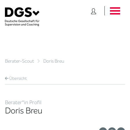
Berater-Scout
Doris Breu
Übersicht
Berater*in Profil
Doris Breu