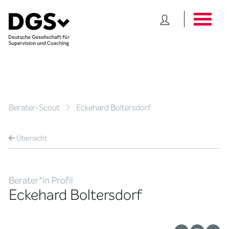
Berater-Scout
Eckehard Boltersdorf
Übersicht
Berater*in Profil
Eckehard Boltersdorf