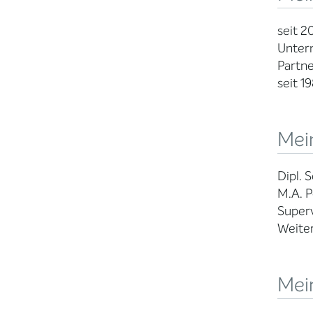
seit 2
Unter
Partn
seit 1
Mein
Dipl. 
M.A. P
Superv
Weite
Mei