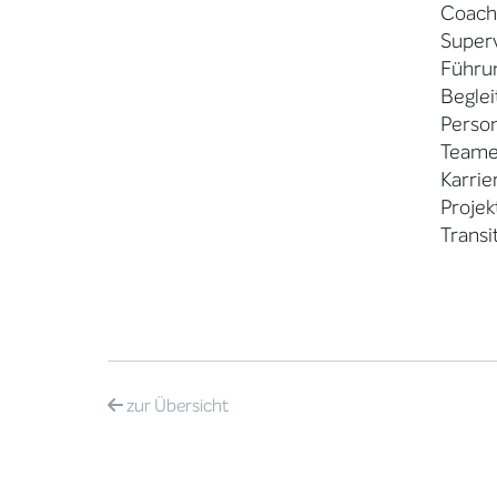
Coach
Superv
Führu
Beglei
Perso
Teame
Karri
Proje
Trans
zur
Übersicht