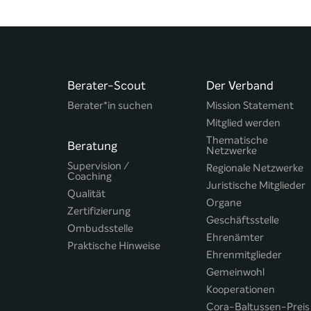
Berater-Scout
Der Verband
Berater*in suchen
Mission Statement
Mitglied werden
Thematische
Beratung
Netzwerke
Supervision /
Regionale Netzwerke
Coaching
Juristische Mitglieder
Qualität
Organe
Zertifizierung
Geschäftsstelle
Ombudsstelle
Ehrenämter
Praktische Hinweise
Ehrenmitglieder
Gemeinwohl
Kooperationen
Cora-Baltussen-Preis