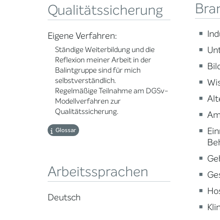
Bra
Qualitätssicherung
Ind
Eigene Verfahren:
Un
Ständige Weiterbildung und die
Reflexion meiner Arbeit in der
Bi
Balintgruppe sind für mich
selbstverständlich.
Wi
Regelmäßige Teilnahme am DGSv-
Alt
Modellverfahren zur
Qualitätssicherung.
Am
Ein
Glossar
Be
Ge
Arbeitssprachen
Ge
Ho
Deutsch
Kli