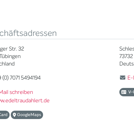
chäftsadressen
ger Str. 32
Schles
 Tübingen
73732
chland
Deuts
 (0) 7071 5494194
E-
Mail schreiben
V-
w.edeltraudahlert.de
Card
GoogleMaps