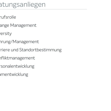
atungsanliegen
rufsrolle
ange Management
ersity
hrung/Management
rriere und Standortbestimmung
nfliktmanagement
rsonalentwicklung
amentwicklung