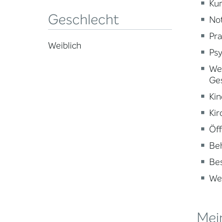
Kur
Geschlecht
Not
Pra
Weiblich
Psy
Wei
Ge
Kin
Kir
Öff
Beh
Be
Wei
Mei