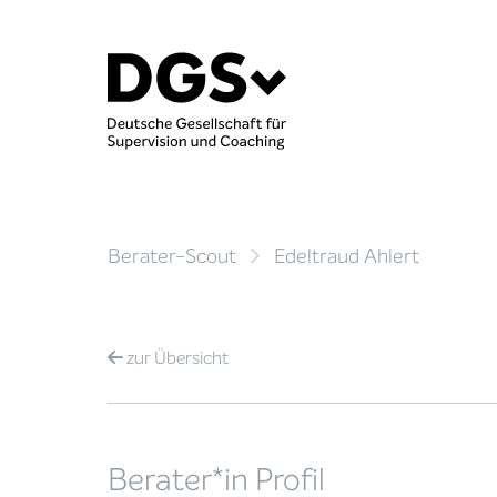
Berater-Scout
Edeltraud Ahlert
zur
Übersicht
Berater*in Profil