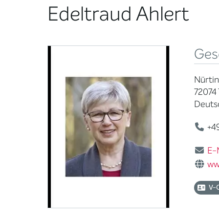
Edeltraud Ahlert
Ges
Nürtin
72074
Deuts
+49
E-
ww
V-