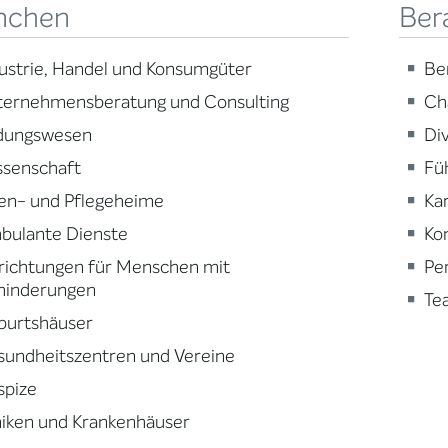
nchen
Ber
ustrie, Handel und Konsumgüter
Be
ternehmensberatung und Consulting
Ch
ldungswesen
Div
ssenschaft
Fü
en- und Pflegeheime
Ka
bulante Dienste
Ko
richtungen für Menschen mit
Pe
hinderungen
Te
burtshäuser
sundheitszentren und Vereine
spize
niken und Krankenhäuser