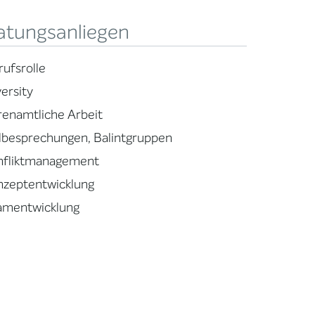
atungsanliegen
rufsrolle
ersity
renamtliche Arbeit
llbesprechungen, Balintgruppen
nfliktmanagement
nzeptentwicklung
amentwicklung