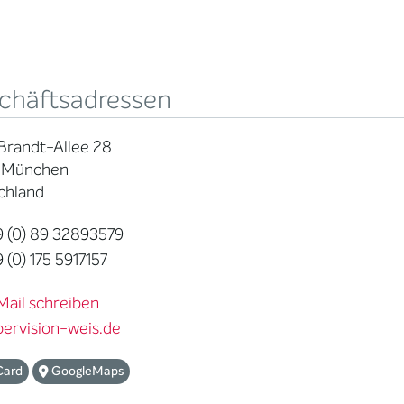
chäftsadressen
Brandt-Allee 28
 München
chland
 (0) 89 32893579
 (0) 175 5917157
Mail schreiben
pervision-weis.de
Card
GoogleMaps