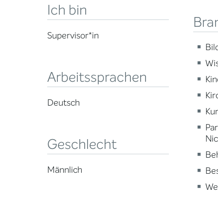
Ich bin
Bra
Supervisor*in
Bi
Wi
Arbeitssprachen
Kin
Kir
Deutsch
Kun
Par
Nic
Geschlecht
Beh
Männlich
Be
Wei