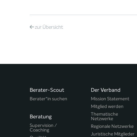
zur
Übersicht
Berater-Scout
Der Verband
Berater*in suchen
Mission Statement
Mitglied werden
Thematische
Beratung
Netzwerke
Supervision /
Regionale Netzwerke
Coaching
Juristische Mitglieder