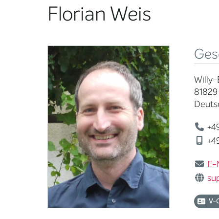
Florian Weis
Ges
Willy-
81829
Deuts
+49
+49
E-
su
V-