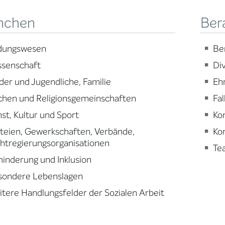
nchen
Ber
ldungswesen
Be
ssenschaft
Div
der und Jugendliche, Familie
Eh
chen und Religionsgemeinschaften
Fa
st, Kultur und Sport
Ko
teien, Gewerkschaften, Verbände,
Ko
htregierungsorganisationen
Te
inderung und Inklusion
sondere Lebenslagen
tere Handlungsfelder der Sozialen Arbeit