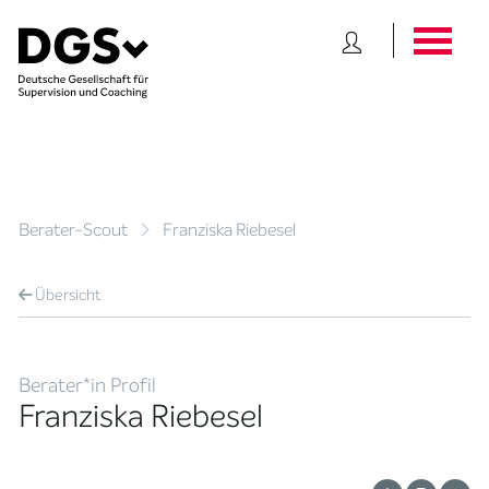
Berater-Scout
Franziska Riebesel
Übersicht
Berater*in Profil
Franziska Riebesel