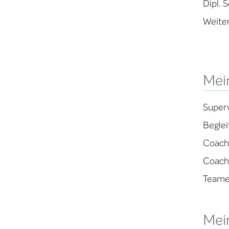
Dipl. 
Weiter
Mei
Superv
Beglei
Coach
Coachi
Teame
Mei