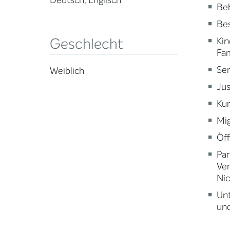
Deutsch, Englisch
Beh
Be
Geschlecht
Kin
Fam
Sen
Weiblich
Jus
Kun
Mig
Öff
Par
Ve
Nic
Un
und