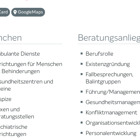
Card
GoogleMaps
nchen
Beratungsanlie
bulante Dienste
Berufsrolle
richtungen für Menschen
Existenzgründung
t Behinderungen
Fallbesprechungen,
sundheitszentren und
Balintgruppen
reine
Führung/Managemen
spize
Gesundheitsmanage
axen und
Konfliktmanagement
atungsstellen
Organisationsentwick
chiatrische
Personalentwicklung
richtungen