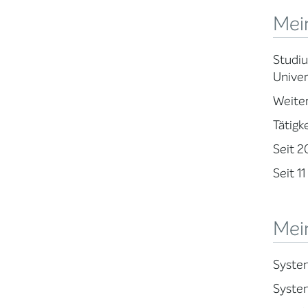
Mei
Studiu
Univer
Weiter
Tätigk
Seit 2
Seit 1
Mein
System
System