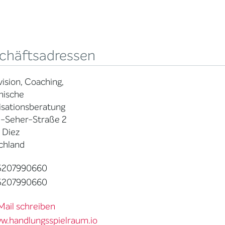
chäftsadressen
ision, Coaching,
mische
isationsberatung
e-Seher-Straße 2
 Diez
chland
5207990660
5207990660
Mail schreiben
w.handlungsspielraum.io