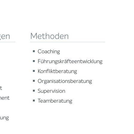
gen
Methoden
Coaching
Führungskräfteentwicklung
Konfliktberatung
Organisationsberatung
t
Supervision
ment
Teamberatung
lung