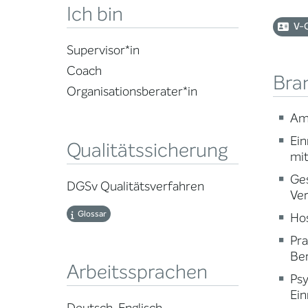
Ich bin
V-
Supervisor*in
Coach
Bra
Organisationsberater*in
Am
Ein
Qualitätssicherung
mi
Ge
DGSv Qualitätsverfahren
Ve
Glossar
Ho
Pr
Ber
Arbeitssprachen
Psy
Ein