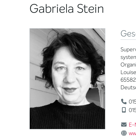
Gabriela Stein
Ges
Superv
syste
Organ
Louis
65582
Deuts
01
01
E-
ww