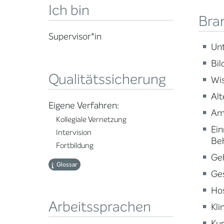
Ich bin
Bra
Supervisor*in
Un
Bi
Qualitätssicherung
Wi
Alt
Eigene Verfahren:
Am
Kollegiale Vernetzung
Ein
Intervision
Be
Fortbildung
Ge
Glossar
Ge
Ho
Arbeitssprachen
Kli
Kur