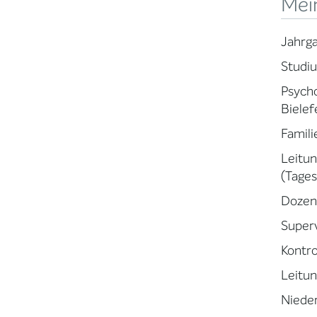
Mei
Jahrg
Studiu
Psycho
Bielef
Famil
Leitun
(Tages
Dozent
Superv
Kontro
Leitun
Nieder