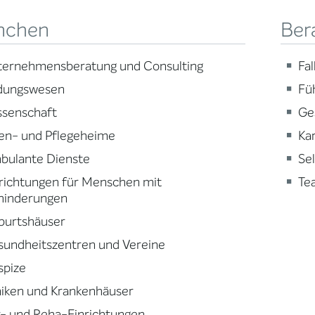
nchen
Ber
ternehmensberatung und Consulting
Fa
ldungswesen
Fü
ssenschaft
Ge
en- und Pflegeheime
Ka
bulante Dienste
Se
richtungen für Menschen mit
Te
hinderungen
burtshäuser
sundheitszentren und Vereine
spize
niken und Krankenhäuser
- und Reha-Einrichtungen