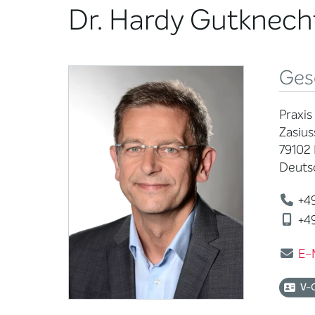
Dr. Hardy Gutknech
Ges
Praxis
Zasius
79102 
Deuts
+49
+49
E-
V-