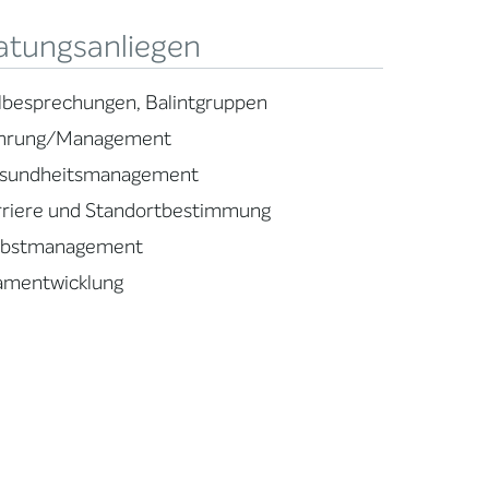
atungsanliegen
llbesprechungen, Balintgruppen
hrung/Management
sundheitsmanagement
rriere und Standortbestimmung
lbstmanagement
amentwicklung