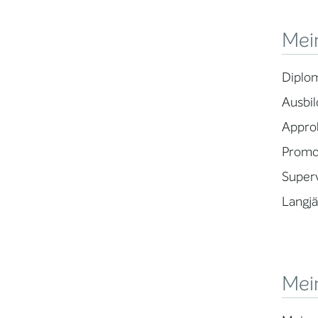
Mein
Diplo
Ausbil
Appro
Promo
Superv
Langjä
Mei