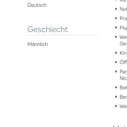
Deutsch
Not
Pra
Geschlecht
Psy
Wei
Ge
Männlich
Kir
Öff
Par
Nic
Beh
Be
Wei