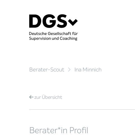
Berater-Scout
Ina Minnich
zur
Übersicht
Berater*in Profil