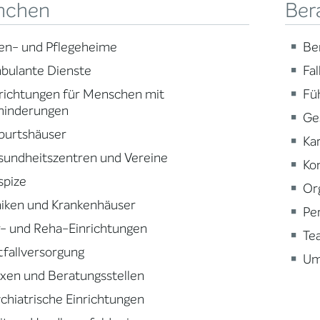
nchen
Ber
en- und Pflegeheime
Be
bulante Dienste
Fa
richtungen für Menschen mit
Fü
hinderungen
Ge
burtshäuser
Ka
sundheitszentren und Vereine
Ko
spize
Or
niken und Krankenhäuser
Pe
- und Reha-Einrichtungen
Te
fallversorgung
Um
xen und Beratungsstellen
chiatrische Einrichtungen