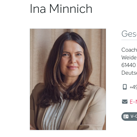
Ina Minnich
Ges
Coachi
Weide
61440
Deuts
+49
E-
V-