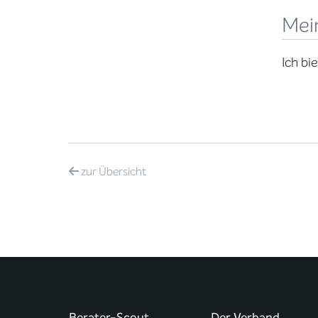
Mei
Ich bi
zur
Übersicht
Berater-Scout
Der Verband