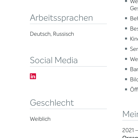
Wei
Ge
Arbeitssprachen
Beh
Be
Deutsch, Russisch
Kin
Sen
Social Media
Wei
Ba
Bi
Öff
Geschlecht
Mei
Weiblich
2021 