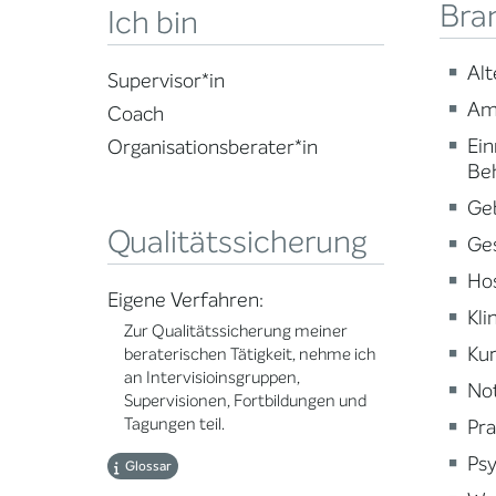
Bra
Ich bin
Alt
Supervisor*in
Am
Coach
Ein
Organisationsberater*in
Be
Ge
Qualitätssicherung
Ge
Ho
Eigene Verfahren:
Kli
Zur Qualitätssicherung meiner
Kur
beraterischen Tätigkeit, nehme ich
an Intervisioinsgruppen,
Not
Supervisionen, Fortbildungen und
Tagungen teil.
Pra
Psy
Glossar